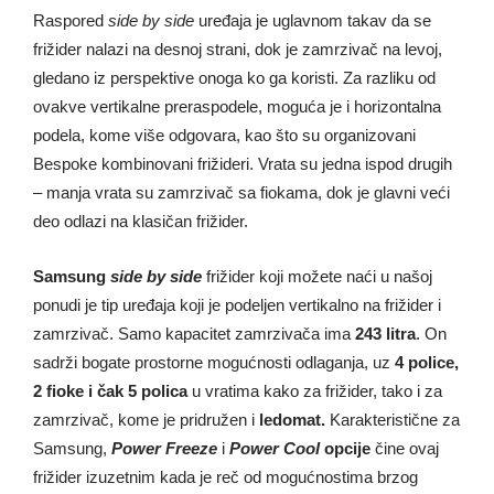
Raspored
side by side
uređaja je uglavnom takav da se
frižider nalazi na desnoj strani, dok je zamrzivač na levoj,
gledano iz perspektive onoga ko ga koristi. Za razliku od
ovakve vertikalne preraspodele, moguća je i horizontalna
podela, kome više odgovara, kao što su organizovani
Bespoke kombinovani frižideri. Vrata su jedna ispod drugih
– manja vrata su zamrzivač sa fiokama, dok je glavni veći
deo odlazi na klasičan frižider.
Samsung
side by side
frižider koji možete naći u našoj
ponudi je tip uređaja koji je podeljen vertikalno na frižider i
zamrzivač. Samo kapacitet zamrzivača ima
243 litra
. On
sadrži bogate prostorne mogućnosti odlaganja, uz
4 police,
2 fioke i čak 5 polica
u vratima kako za frižider, tako i za
zamrzivač, kome je pridružen i
ledomat.
Karakteristične za
Samsung,
Power Freeze
i
Power Cool
opcije
čine ovaj
frižider izuzetnim kada je reč od mogućnostima brzog