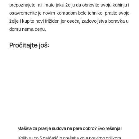
prepoznajete, ali imate jaku želju da obnovite svoju kuhinju i
osavremenite je novim komadom bele tehnike, pratite svoje
želje i kupite novi frižider, jer osećaj zadovoljstva boravka u
domu nema cenu.
Pročitajte još:
Mašina za pranje sudova ne pere dobro? Evo rešenja!
Kojih su to 5 najčešćih grešaka koje pravimo prilikom