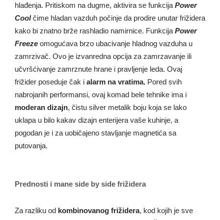
hlađenja. Pritiskom na dugme, aktivira se funkcija
Power
Cool
čime hladan vazduh počinje da prodire unutar frižidera
kako bi znatno brže rashladio namirnice. Funkcija
Power
Freeze
omogućava brzo ubacivanje hladnog vazduha u
zamrzivač. Ovo je izvanredna opcija za zamrzavanje ili
učvršćivanje zamrznute hrane i pravljenje leda. Ovaj
frižider poseduje čak i
alarm na vratima.
Pored svih
nabrojanih performansi, ovaj komad bele tehnike ima i
moderan dizajn
, čistu silver metalik boju koja se lako
uklapa u bilo kakav dizajn enterijera vaše kuhinje, a
pogodan je i za uobičajeno stavljanje magnetića sa
putovanja.
Prednosti i mane side by side frižidera
Za razliku od
kombinovanog frižidera
, kod kojih je sve