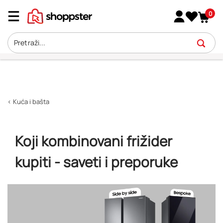
0
< Kuća i bašta
Koji kombinovani frižider
kupiti - saveti i preporuke