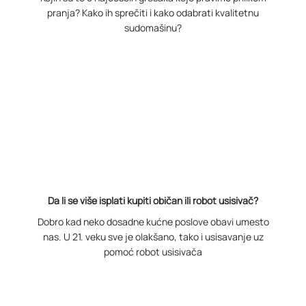
pranja? Kako ih sprečiti i kako odabrati kvalitetnu
sudomašinu?
Da li se više isplati kupiti običan ili robot usisivač?
Dobro kad neko dosadne kućne poslove obavi umesto
nas. U 21. veku sve je olakšano, tako i usisavanje uz
pomoć robot usisivača