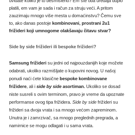
uviđate koliko je to besmisleno? Em ste oba uređaja duplo
platili, em vam je sada i račun za struju veći. A pritom
zauzimaju mnogo više mesta u domaćinstvu? Čemu sve
to, ako danas postoje
kombinovani, prostrani 2u1
frižideri koji umnogome olakšavaju čitavu stvar?
Side by side frižideri ili bespoke frižideri?
Samsung frižideri
su jedni od najpouzdanijih koje možete
odabrati, ukoliko razmišljate o kupovini novog. U našoj
ponudi naći ćete klasične
bespoke kombinovane
frižidere
, ali i
side by side
asortiman.
Ukoliko se dosad
niste susreli s ovim terminom, pravo je vreme da upoznate
performanse ovog tipa frižidera.
Side by side
frižideri su
frižideri sa dvoja vrata i sa mnogo većom zapreminom.
Unutra je i zamrzivač, sa mnogo preglednih pregrada, a
namirnice se mogu odlagati i u sama vrata.