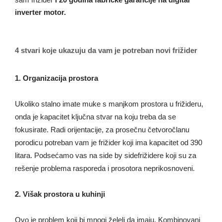
sam frižider
i 20 godina fabričke garancije na digital
inverter motor.
4 stvari koje ukazuju da vam je potreban novi frižider
1. Organizacija prostora
Ukoliko stalno imate muke s manjkom prostora u frižideru,
onda je kapacitet ključna stvar na koju treba da se
fokusirate. Radi orijentacije, za prosečnu četvoročlanu
porodicu potreban vam je frižider koji ima kapacitet od 390
litara. Podsećamo vas na side by sidefrižidere koji su za
rešenje problema rasporeda i prosotora neprikosnoveni.
2. Višak prostora u kuhinji
Ovo je problem koji bi mnogi želeli da imaju. Kombinovani