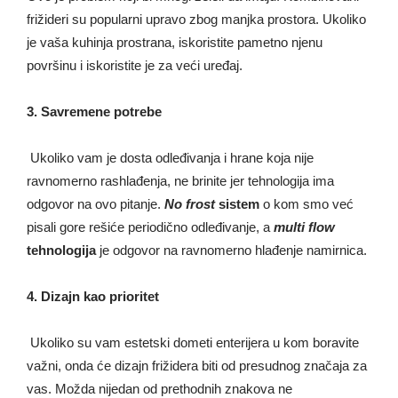
frižideri su popularni upravo zbog manjka prostora. Ukoliko
je vaša kuhinja prostrana, iskoristite pametno njenu
površinu i iskoristite je za veći uređaj.
3. Savremene potrebe
Ukoliko vam je dosta odleđivanja i hrane koja nije
ravnomerno rashlađenja, ne brinite jer tehnologija ima
odgovor na ovo pitanje.
No frost
sistem
o kom smo već
pisali gore rešiće periodično odleđivanje, a
multi flow
tehnologija
je odgovor na ravnomerno hlađenje namirnica.
4. Dizajn kao prioritet
Ukoliko su vam estetski dometi enterijera u kom boravite
važni, onda će dizajn frižidera biti od presudnog značaja za
vas. Možda nijedan od prethodnih znakova ne