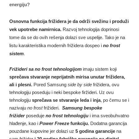
energiju?
Osnovna funkcija frižidera je da održi svežinu i produži
vek upotrebe namirnica.
Razvoj tehnologija doprinosi
tome da se do ovih rešenja dolazi sve uspelije. Tako je na
listu karakteristika modernih frižidera dospeo i
no frost
sistem
.
Frižideri sa no frost tehnologijom
imaju sistem koji
sprečava stvaranje neprijatnih mirisa unutar frižidera,
ali i plesni.
Pored Samsung
side by side
frižidera, ovu
tehnologiju poseduju i neki bespoke firžideri. Uz ovu
tehnologiju
sprečava se stvaranje leda i inja
, po čemu se i
nazivaju
no frost
frižideri.
Samsung bespoke
frižider
poseduje
no frost tehnologiju
i ima sveobuhvatno
hlađenje, kao i
Power Freeze
funkciju.
Dodatna garancija
pouzdane kupovine jer dolazi uz
5 godina garancije
na