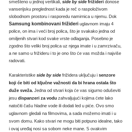
smešteno u jednoj vertikali,
side by side
frižideri
donose
vanserijsku preglednost kada je reč o raspoloživom
slobodnom prostoru i rasporedu namirnica u njemu. Dok
Samsung kombinovani frižideri
uglavnom imaju 4
police
, on ima i veći broj polica, što je svakako jedna od
omiljenih stvari kod svake vrste odlaganja. Posebno je
zgodno što veliki broj polica uz njega imate i u zamrzivaču,
a ne samo u frižideru i to je ono što će vas možda i najviše
radovati.
Karakteristike
side by side
frižidera uključuju i
senzore
koji će biti od ključne važnosti da bi hrana ostala što
duže sveža.
Jedna od stvari koja će vas sigurno oduševiti
jesu
dispanzeri za vodu
zahvaljujući kojima ćete lako
natočiti čašu hladne vode ili dodati led u piće. Ovo smo
uglavnom gledali na filmovima, a sada možemo imati i u
svom domu. Kako stvari ne mogu biti potpuno idealne, tako
i ovaj uređaj nosi sa sobom neke mane. S ovakvim