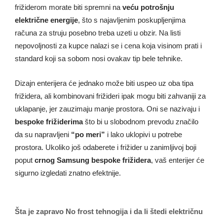
frižiderom morate biti spremni na
veću potrošnju
električne energije
, što s najavljenim poskupljenjima
računa za struju posebno treba uzeti u obzir. Na listi
nepovoljnosti za kupce nalazi se i cena koja visinom prati i
standard koji sa sobom nosi ovakav tip bele tehnike.
Dizajn enterijera će jednako može biti uspeo uz oba tipa
frižidera, ali kombinovani frižideri ipak mogu biti zahvaniji za
uklapanje, jer zauzimaju manje prostora. Oni se nazivaju i
bespoke frižiderima
što bi u slobodnom prevodu značilo
da su napravljeni
“po meri”
i lako uklopivi u potrebe
prostora. Ukoliko još odaberete i frižider u zanimljivoj boji
poput
crnog Samsung bespoke frižidera
, vaš enterijer će
sigurno izgledati znatno efektnije.
Šta je zapravo No frost tehnogija i da li štedi električnu