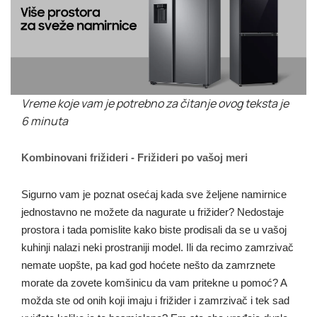
Vreme koje vam je potrebno za čitanje ovog teksta je
6 minuta
Kombinovani frižideri - Frižideri po vašoj meri
Sigurno vam je poznat osećaj kada sve željene namirnice
jednostavno ne možete da nagurate u frižider? Nedostaje
prostora i tada pomislite kako biste prodisali da se u vašoj
kuhinji nalazi neki prostraniji model. Ili da recimo zamrzivač
nemate uopšte, pa kad god hoćete nešto da zamrznete
morate da zovete komšinicu da vam pritekne u pomoć? A
možda ste od onih koji imaju i frižider i zamrzivač i tek sad