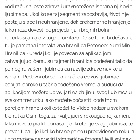
vodi računa jeste zdrava i uravnotežena ishrana njihovih
ljubimaca. Ukoliko se taj segment zapostavlja, životinje
postaju slabe i neuhranjene, dok prekomerno hranjenje
lako može dovesti do prejedanja, i brojnih bolnih
reperkusija koje iz toga proizilaze. Da se to ne bi dešavalo,
tu je pametna interaktivna hranilica Petoneer Nutri Mini
Hranilica - uređaj koji je povezan sa aplikacijom,
zahvaljujući čemu su tajmer i hranilica podešeni tako da
pomognu vašem ljubimcu da razvije zdrave navike u
ishrani. Redovni obroci To znači da će vaš ljubimac
dobijati obroke u tačno podešeno vreme, a budući da
aplikacijom možete upravljati na daljinu, svog ljubimca u
svakom trenutku lako možete počastiti dodatnom
porcijom hrane ukoliko to želite.Video nadzor u svakom
trenutku Osim toga, zahvaljujući širokougaonoj kameri,
lako možete pratiti ponašanje i kretanje svog ljubimca, te
proveriti da li je i koliko hrane pojeo u predviđenom roku, a
uz to možete napraviti i simpatične fotografije ili snimak