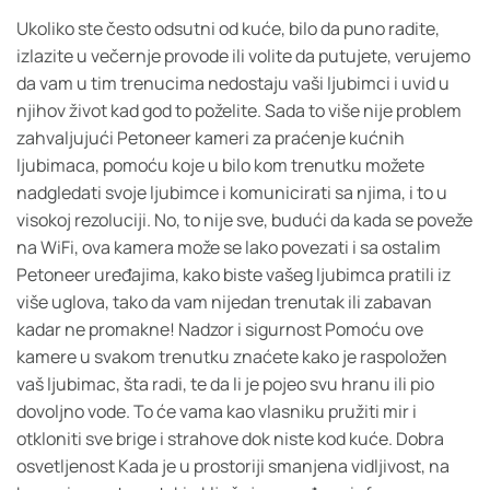
Ukoliko ste često odsutni od kuće, bilo da puno radite,
izlazite u večernje provode ili volite da putujete, verujemo
da vam u tim trenucima nedostaju vaši ljubimci i uvid u
njihov život kad god to poželite. Sada to više nije problem
zahvaljujući Petoneer kameri za praćenje kućnih
ljubimaca, pomoću koje u bilo kom trenutku možete
nadgledati svoje ljubimce i komunicirati sa njima, i to u
visokoj rezoluciji. No, to nije sve, budući da kada se poveže
na WiFi, ova kamera može se lako povezati i sa ostalim
Petoneer uređajima, kako biste vašeg ljubimca pratili iz
više uglova, tako da vam nijedan trenutak ili zabavan
kadar ne promakne! Nadzor i sigurnost Pomoću ove
kamere u svakom trenutku znaćete kako je raspoložen
vaš ljubimac, šta radi, te da li je pojeo svu hranu ili pio
dovoljno vode. To će vama kao vlasniku pružiti mir i
otkloniti sve brige i strahove dok niste kod kuće. Dobra
osvetljenost Kada je u prostoriji smanjena vidljivost, na