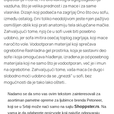
vazduha, što je velika prednost i za mace i za same
vlasnike. Dizajn koji podseća na zagrljaj Ono što ovu sofu,
između ostalog, čini toliko neodoljivom jeste njen pažljivo
osmišljen oblik koji prati anatomiju tela sklupčane mačke.
Zahvaljujući tome, njoj će u sofi uvek biti posebno
udobno, jer sofa imitira osećaj toplog zagrljaja, koji mace
naročito vole. Vodootporan materijal koji sprečava
ogrebotine Rashladna gel prostirka, koja je sastavni deo
sofe i koja omogućava hlađenje, izrađena je od posebnog
materijala koji ne samo što je vodootporan, već je i imun
na ogrebotine. Zahvaljujući tome, vaša maca će dugo i
slobodno moći udobno da se „gnezdi” u sofi, bez
mogućnosti da je tako lako ošteti..
Nadamo se da smo vas ovim tekstom zainteresovali za
asortiman pametne opreme za ljubimce brenda Petoneer,
Shoppster.rs
koji se u Srbiji može naći samo na sajtu
. Na
vama je da odaberete proizvode koji najviše odgovaraju