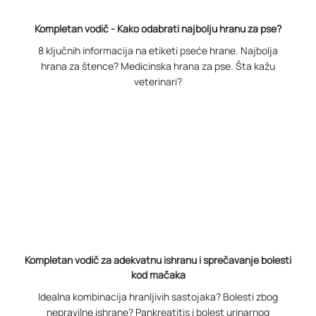
Kompletan vodič - Kako odabrati najbolju hranu za pse?
8 ključnih informacija na etiketi pseće hrane. Najbolja
hrana za štence? Medicinska hrana za pse. Šta kažu
veterinari?
Kompletan vodič za adekvatnu ishranu i sprečavanje bolesti
kod mačaka
Idealna kombinacija hranljivih sastojaka? Bolesti zbog
nepravilne ishrane? Pankreatitis i bolest urinarnog