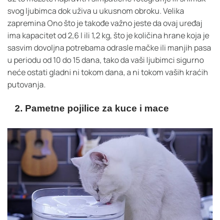
svog ljubimca dok uživa u ukusnom obroku. Velika
zapremina Ono što je takođe važno jeste da ovaj uređaj
ima kapacitet od 2,6 l ili 1,2 kg, što je količina hrane koja je
sasvim dovoljna potrebama odrasle mačke ili manjih pasa
u periodu od 10 do 15 dana, tako da vaši ljubimci sigurno
neće ostati gladni ni tokom dana, a ni tokom vaših kraćih
putovanja.
2. Pametne pojilice za kuce i mace