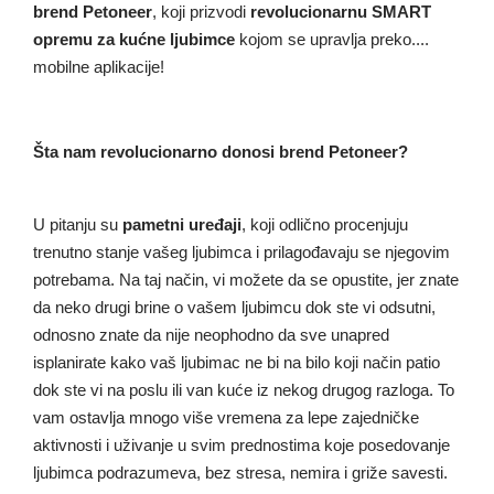
brend Petoneer
, koji prizvodi
revolucionarnu SMART
opremu za kućne ljubimce
kojom se upravlja preko....
mobilne aplikacije!
Šta nam revolucionarno donosi brend Petoneer?
U pitanju su
pametni uređaji
, koji odlično procenjuju
trenutno stanje vašeg ljubimca i prilagođavaju se njegovim
potrebama. Na taj način, vi možete da se opustite, jer znate
da neko drugi brine o vašem ljubimcu dok ste vi odsutni,
odnosno znate da nije neophodno da sve unapred
isplanirate kako vaš ljubimac ne bi na bilo koji način patio
dok ste vi na poslu ili van kuće iz nekog drugog razloga. To
vam ostavlja mnogo više vremena za lepe zajedničke
aktivnosti i uživanje u svim prednostima koje posedovanje
ljubimca podrazumeva, bez stresa, nemira i griže savesti.