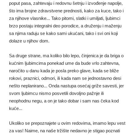
poput pasa, zahtevaju i redovnu šetnju i izvođenje napolje,
što ima brojne zdravstvene prednosti, kako za kuce, tako i
za njihove vlasnike... Tako pitomi, slatki i umiljati, ljubimci
brzo postaju integralni deo porodice, a druženju i maženju
sa njima raduju se kako sami ukućani, tako i svi oni koji
dolaze u njihov dom.
Sa druge strane, ma koliko bilo lepo, činjenica je da briga o
kućnim ljubimcima ponekad ume da bude vrlo zahtevna,
naročito u danu kada je posla preko glave, kada se bliže
rokovi, praznici, odmori, ili kada nam se jednostavno desi
nešto neplanirano... Onda nastupa osećaj griže savesti, jer
svom ljubimcu nismo posvetili dovoljno pažnje ili
neophodnu negu, a on je tako dobar i sam nas čeka kod
kuće...
Ukoliko se prepoznajete u ovim redovima, imamo lepu vest
za vas! Naime, na naše tržište nedavno je stigao poznati