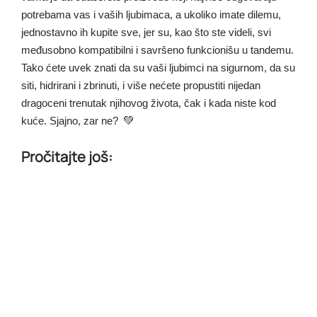
potrebama vas i vaših ljubimaca, a ukoliko imate dilemu,
jednostavno ih kupite sve, jer su, kao što ste videli, svi
međusobno kompatibilni i savršeno funkcionišu u tandemu.
Tako ćete uvek znati da su vaši ljubimci na sigurnom, da su
siti, hidrirani i zbrinuti, i više nećete propustiti nijedan
dragoceni trenutak njihovog života, čak i kada niste kod
💚
kuće. Sjajno, zar ne?
Pročitajte još: