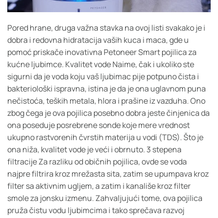
Pored hrane, druga važna stavka na ovoj listi svakako je i
dobra i redovna hidratacija vaših kuca i maca, gde u
pomoć priskače inovativna Petoneer Smart pojilica za
kućne ljubimce. Kvalitet vode Naime, čak i ukoliko ste
sigurni da je voda koju vaš ljubimac pije potpuno čista i
bakteriološki ispravna, istina je da je ona uglavnom puna
nečistoća, teških metala, hlora i prašine iz vazduha. Ono
zbog čega je ova pojilica posebno dobra jeste činjenica da
ona poseduje posrebrene sonde koje mere vrednost
ukupno rastvorenih čvrstih materija u vodi (TDS). Što je
ona niža, kvalitet vode je veći i obrnuto. 3 stepena
filtracije Za razliku od običnih pojilica, ovde se voda
najpre filtrira kroz mrežasta sita, zatim se upumpava kroz
filter sa aktivnim ugljem, a zatim i kanališe kroz filter
smole za jonsku izmenu. Zahvaljujući tome, ova pojilica
pruža čistu vodu ljubimcima i tako sprečava razvoj