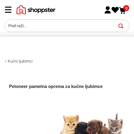
0
< Kućni ljubimci
Petoneer pametna oprema za kućne ljubimce