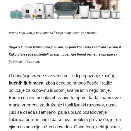
Vreme koje vam je potrebno za
čitanje ovog teksta je 8 minuta
Briga o kućnim ljubimcima je divna, ali ponekad i vrlo zahtevna aktivnost.
Kako biste sebe poštedeli stresa, upoznajte brend pametne opreme za
ljubimce – Petoneer.
U današnje vreme sve veći broj ljudi
prepoznaje značaj
kućnih ljubimaca
, zbog čega se mnogo češće i radije
odlučuje za kupovinu ili udomljavanje istih nego ranije.
Budući da živimo jako ubrzanim tempom, kada imamo sve
manje vremena za druženje i topli ljudski razgovor, dosta
ljudi se oseća usamljeno, pa je upravo posedovanje
ljubimca odličan način da se ovaj problem prevaziđe, jer sa
njima nikada nije tužno i dosadno. Osim toga, neki ljubimci,