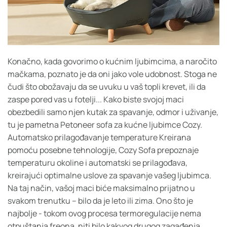
Konačno, kada govorimo o kućnim ljubimcima, a naročito
mačkama, poznato je da oni jako vole udobnost. Stoga ne
čudi što obožavaju da se uvuku u vaš topli krevet, ili da
zaspe pored vas u fotelji... Kako biste svojoj maci
obezbedili samo njen kutak za spavanje, odmor i uživanje,
tu je pametna Petoneer sofa za kućne ljubimce Cozy.
Automatsko prilagođavanje temperature Kreirana
pomoću posebne tehnologije, Cozy Sofa prepoznaje
temperaturu okoline i automatski se prilagođava,
kreirajući optimalne uslove za spavanje vašeg ljubimca.
Na taj način, vašoj maci biće maksimalno prijatno u
svakom trenutku – bilo da je leto ili zima. Ono što je
najbolje - tokom ovog procesa termoregulacije nema
otpuštanja freona, niti bilo kakvog drugog zagađenja