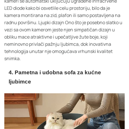
kameri se automatski uključuju ugrađene infracrvene
LED diode kako bi osvetlile celu prostoriju, bilo da je
kamera montirana na zid, plafon ili samo postavljena na
radnu površinu. Ljupki dizajn Ono što je posebno slatko u
vezi sa ovom kamerom jeste njen simpatičan dizajn u
obliku mace atraktivne i upečatljive žute boje, koji
neminovno privlači pažnju ljubimca, dok inovativna
tehnologija unutar nje omogućava vrhunski kvalitet
snimka.
4. Pametna i udobna sofa za kućne
ljubimce