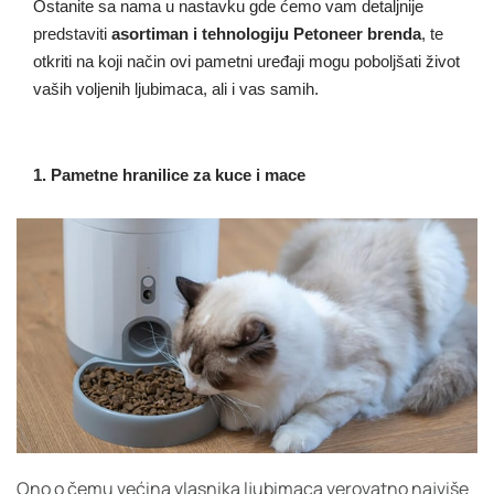
Ostanite sa nama u nastavku gde ćemo vam detaljnije
predstaviti
asortiman i tehnologiju Petoneer brenda
, te
otkriti na koji način ovi pametni uređaji mogu poboljšati život
vaših voljenih ljubimaca, ali i vas samih.
1. Pametne hranilice za kuce i mace
Ono o čemu većina vlasnika ljubimaca verovatno najviše