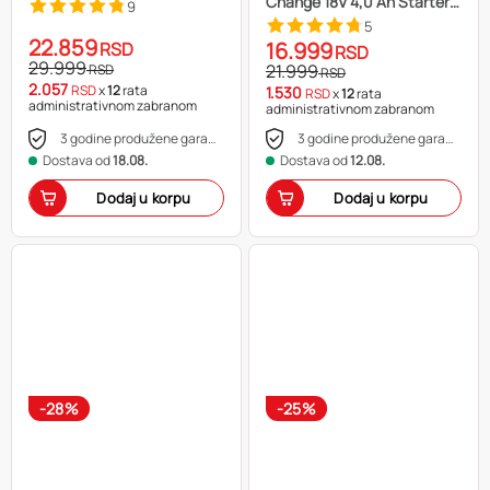
Change 18V 4,0 Ah Starter-
9
Kit
5
22.859
16.999
RSD
RSD
29.999
21.999
RSD
RSD
2.057
RSD
x
12
rata
1.530
RSD
x
12
rata
administrativnom zabranom
administrativnom zabranom
3 godine produžene garancije
3 godine produžene garancije
Dostava od
18.08.
Dostava od
12.08.
Dodaj u korpu
Dodaj u korpu
-28%
-25%