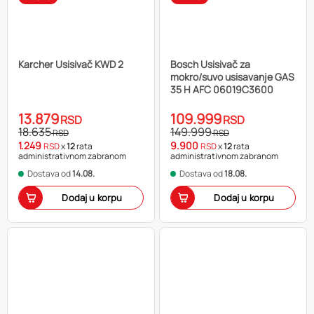
Karcher Usisivač KWD 2
Bosch Usisivač za
mokro/suvo usisavanje GAS
35 H AFC 06019C3600
13.879
109.999
RSD
RSD
18.635
149.999
RSD
RSD
1.249
9.900
RSD
x
12
rata
RSD
x
12
rata
administrativnom zabranom
administrativnom zabranom
Dostava od
14.08.
Dostava od
18.08.
Dodaj u korpu
Dodaj u korpu