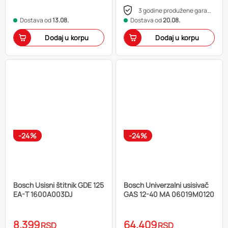
3 godine produžene garancije
Dostava od
13.08.
Dostava od
20.08.
Dodaj u korpu
Dodaj u korpu
-24%
-24%
Bosch Usisni štitnik GDE 125
Bosch Univerzalni usisivač
EA-T 1600A003DJ
GAS 12-40 MA 06019M0120
8.399
64.409
RSD
RSD