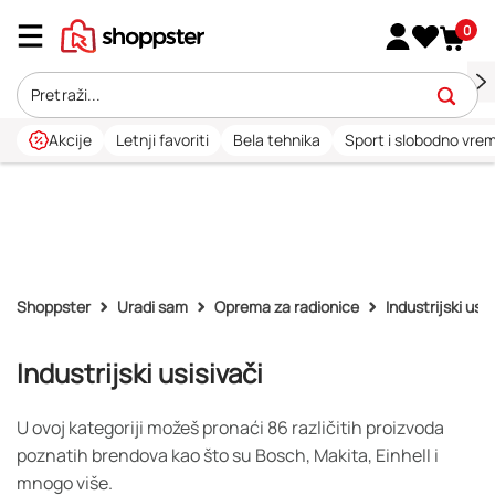
0
Akcije
Letnji favoriti
Bela tehnika
Sport i slobodno vre
Shoppster
Uradi sam
Oprema za radionice
Industrijski usis
Industrijski usisivači
U ovoj kategoriji možeš pronaći 86 različitih proizvoda
poznatih brendova kao što su Bosch, Makita, Einhell i
mnogo više.