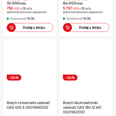
10.999
84.999
RSD
RSD
756
5.797
RSD
x
12
rata
RSD
x
12
rata
administrativnom zabranom
administrativnom zabranom
Dostava od
18.08.
Dostava od
18.08.
Dodaj u korpu
Dodaj u korpu
-24%
-24%
Bosch Univerzalni usisivač
Bosch Akumulatorski
GAS 400 A 06019M0020
usisivač GAS 18V-12 MC
06019K2000