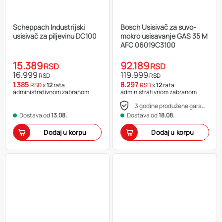
Scheppach Industrijski
Bosch Usisivač za suvo-
usisivač za piljevinu DC100
mokro usisavanje GAS 35 M
AFC 06019C3100
15.389
92.189
RSD
RSD
16.999
119.999
RSD
RSD
1.385
8.297
RSD
x
12
rata
RSD
x
12
rata
administrativnom zabranom
administrativnom zabranom
3 godine produžene garancije
Dostava od
13.08.
Dostava od
18.08.
Dodaj u korpu
Dodaj u korpu