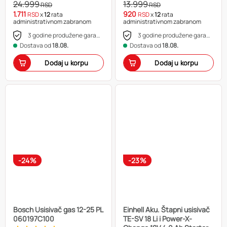
24.999
13.999
RSD
RSD
1.711
920
RSD
x
12
rata
RSD
x
12
rata
administrativnom zabranom
administrativnom zabranom
3 godine produžene garancije
3 godine produžene garancije
Dostava od
18.08.
Dostava od
18.08.
Dodaj u korpu
Dodaj u korpu
-24%
-23%
Bosch Usisivač gas 12-25 PL
Einhell Aku. Štapni usisivač
060197C100
TE-SV 18 Li i Power-X-