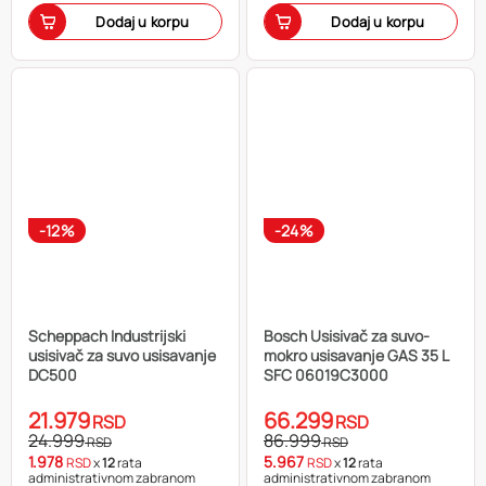
Dodaj u korpu
Dodaj u korpu
-12%
-24%
Scheppach Industrijski
Bosch Usisivač za suvo-
usisivač za suvo usisavanje
mokro usisavanje GAS 35 L
DC500
SFC 06019C3000
21.979
66.299
RSD
RSD
24.999
86.999
RSD
RSD
1.978
5.967
RSD
x
12
rata
RSD
x
12
rata
administrativnom zabranom
administrativnom zabranom