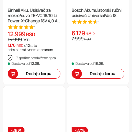
Einhell Aku. Usisivač za
Bosch Akumulatorski ručni
mokro/suvo TE-VC 18/10 Li i
usisivač UniversalVac 18
Power-X-Change 18V 4,0 Ah
1
Starter-Kit
1
6.179
12.999
RSD
RSD
7.999
15.999
RSD
RSD
1.170
RSD
x
12
rata
administrativnom zabranom
3 godine produžene garancije
Dostava od
12.08.
Dostava od
18.08.
Dodaj u korpu
Dodaj u korpu
-26%
-27%