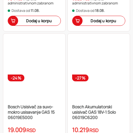
administrativnom zabranom
administrativnom zabranom
Dostava od
11.08.
Dostava od
18.08.
Dodaj u korpu
Dodaj u korpu
-24%
-27%
Bosch Usisivač za suvo-
Bosch Akumulatorski
mokro usisavanje GAS 15
usisivač GAS 18V-1 Solo
06019E5000
06019C6200
19.009
10.219
RSD
RSD