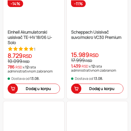
-14%
-11%
Einhell Akumulatorski
Scheppach Usisivač
usisivač TE-HV 18/06 Li-
suvo/mokro VC30 Premium
Solo
1
15.989
8.729
RSD
RSD
17.999
10.099
RSD
RSD
1.439
RSD
x
12
rata
786
RSD
x
12
rata
administrativnom zabranom
administrativnom zabranom
Dostava od
13.08.
Dostava od
13.08.
Dodaj u korpu
Dodaj u korpu