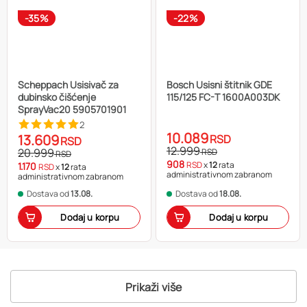
-35%
-22%
Scheppach Usisivač za
Bosch Usisni štitnik GDE
dubinsko čišćenje
115/125 FC-T 1600A003DK
SprayVac20 5905701901
2
10.089
13.609
RSD
RSD
12.999
20.999
RSD
RSD
908
RSD
x
12
rata
1.170
RSD
x
12
rata
administrativnom zabranom
administrativnom zabranom
Dostava od
13.08.
Dostava od
18.08.
Dodaj u korpu
Dodaj u korpu
Prikaži više