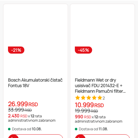
-21%
-45%
Bosch Akumulatorski čistač
Fieldmann Wet or dry
Fontus 18V
usisivač FDU 201432-E +
Fieldmann Pamučni filter
FDU 901432 + Fieldmann
2
Hepa filter FDU 911432
26.999
10.999
RSD
RSD
33.999
19.999
RSD
RSD
2.430
RSD
x
12
rata
990
RSD
x
12
rata
administrativnom zabranom
administrativnom zabranom
Dostava od
10.08.
Dostava od
11.08.