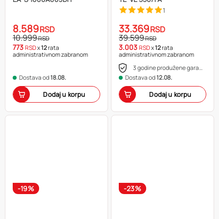
1
8.589
33.369
RSD
RSD
10.999
39.599
RSD
RSD
773
3.003
RSD
x
12
rata
RSD
x
12
rata
administrativnom zabranom
administrativnom zabranom
3 godine produžene garancije
Dostava od
18.08.
Dostava od
12.08.
Dodaj u korpu
Dodaj u korpu
-19%
-23%