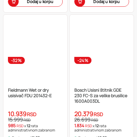
Dodaj u korpu
Dodaj u korpu
-32%
-24%
Fieldmann Wet or dry
Bosch Usisni štitnik GDE
usisivač FDU 201432-E
230 FC-S za velike brusilice
1600A003DL
10.939
20.379
RSD
RSD
15.999
26.699
RSD
RSD
985
1.834
RSD
x
12
rata
RSD
x
12
rata
administrativnom zabranom
administrativnom zabranom