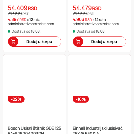
54.409
54.479
RSD
RSD
71.999
71.999
RSD
RSD
4.897
4.903
RSD
x
12
rata
RSD
x
12
rata
administrativnom zabranom
administrativnom zabranom
Dostava od
18.08.
Dostava od
18.08.
Dodaj u korpu
Dodaj u korpu
-22%
-16%
Bosch Usisni štitnik GDE 125
Einhell Industrijski usisivač
EA-S 1600A003DH
TE-VE 550/1 A