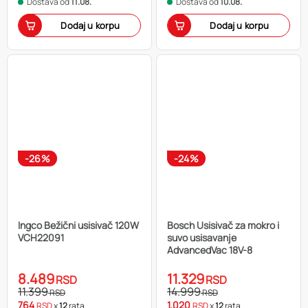
Dostava od
11.08.
Dostava od
10.08.
Dodaj u korpu
Dodaj u korpu
-26%
-24%
Ingco Bežični usisivač 120W
Bosch Usisivač za mokro i
VCH22091
suvo usisavanje
AdvancedVac 18V-8
8.489
11.329
RSD
RSD
11.399
14.999
RSD
RSD
764
1.020
RSD
x
12
rata
RSD
x
12
rata