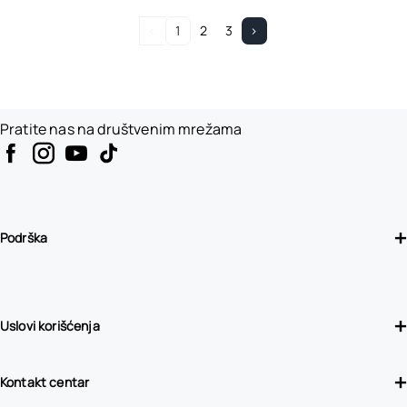
<
1
2
3
>
Pratite nas na društvenim mrežama
Podrška
Uslovi korišćenja
Kontakt centar