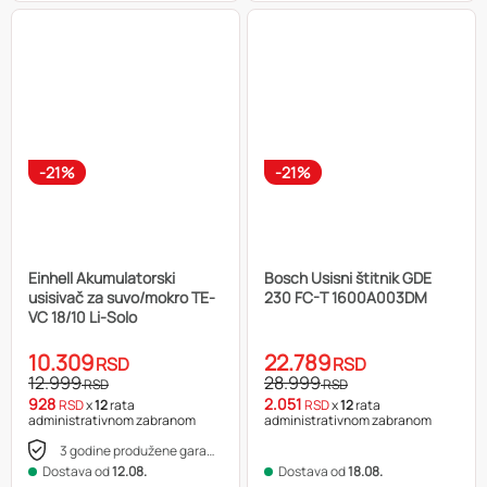
-21%
-21%
Einhell Akumulatorski
Bosch Usisni štitnik GDE
usisivač za suvo/mokro TE-
230 FC-T 1600A003DM
VC 18/10 Li-Solo
10.309
22.789
RSD
RSD
12.999
28.999
RSD
RSD
928
2.051
RSD
x
12
rata
RSD
x
12
rata
administrativnom zabranom
administrativnom zabranom
3 godine produžene garancije
Dostava od
12.08.
Dostava od
18.08.