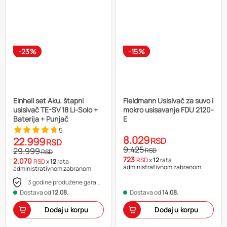
-23%
-15%
Einhell set Aku. štapni
Fieldmann Usisivač za suvo i
usisivač TE-SV 18 Li-Solo +
mokro usisavanje FDU 2120-
Baterija + Punjač
E
5
8.029
22.999
RSD
RSD
9.425
29.999
RSD
RSD
723
RSD
x
12
rata
2.070
RSD
x
12
rata
administrativnom zabranom
administrativnom zabranom
3 godine produžene garancije
Dostava od
12.08.
Dostava od
14.08.
Dodaj u korpu
Dodaj u korpu