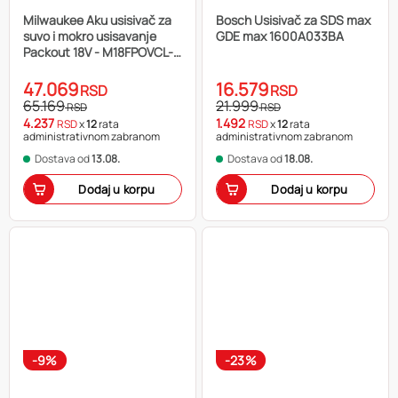
Milwaukee Aku usisivač za
Bosch Usisivač za SDS max
suvo i mokro usisavanje
GDE max 1600A033BA
Packout 18V - M18FPOVCL-0
4933478187
47.069
16.579
RSD
RSD
65.169
21.999
RSD
RSD
4.237
1.492
RSD
x
12
rata
RSD
x
12
rata
administrativnom zabranom
administrativnom zabranom
Dostava od
13.08.
Dostava od
18.08.
Dodaj u korpu
Dodaj u korpu
-9%
-23%