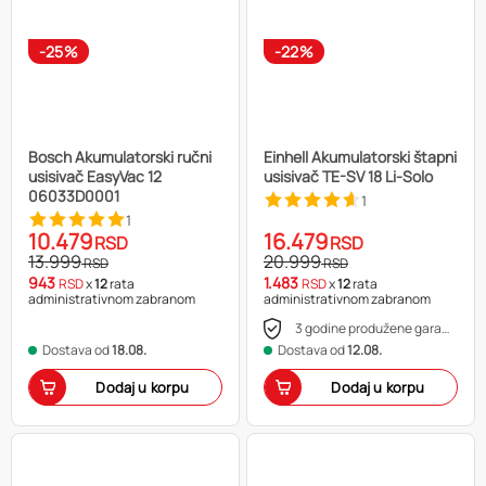
-25%
-22%
Bosch Akumulatorski ručni
Einhell Akumulatorski štapni
usisivač EasyVac 12
usisivač TE-SV 18 Li-Solo
06033D0001
1
1
10.479
16.479
RSD
RSD
13.999
20.999
RSD
RSD
943
1.483
RSD
x
12
rata
RSD
x
12
rata
administrativnom zabranom
administrativnom zabranom
3 godine produžene garancije
Dostava od
18.08.
Dostava od
12.08.
Dodaj u korpu
Dodaj u korpu