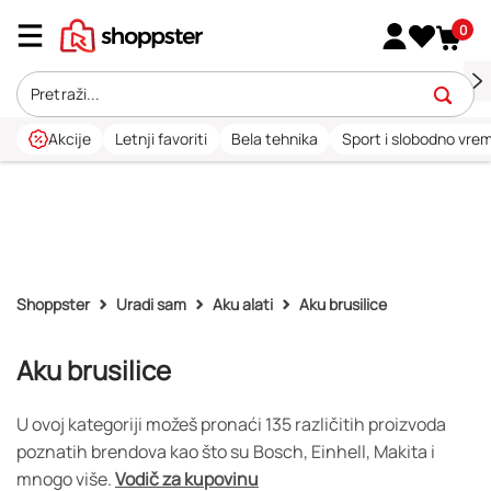
0
Akcije
Letnji favoriti
Bela tehnika
Sport i slobodno vre
Shoppster
Uradi sam
Aku alati
Aku brusilice
Aku brusilice
U ovoj kategoriji možeš pronaći 135 različitih proizvoda
poznatih brendova kao što su Bosch, Einhell, Makita i
mnogo više.
Vodič za kupovinu