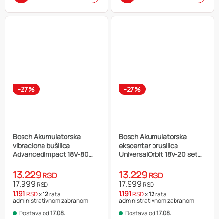
-27%
-27%
Bosch Akumulatorska
Bosch Akumulatorska
vibraciona bušilica
ekscentar brusilica
AdvancedImpact 18V-80
UniversalOrbit 18V-20 set
QuickSnap 06039E2103
06033E4102
13.229
13.229
RSD
RSD
17.999
17.999
RSD
RSD
1.191
1.191
RSD
x
12
rata
RSD
x
12
rata
administrativnom zabranom
administrativnom zabranom
Dostava od
17.08.
Dostava od
17.08.