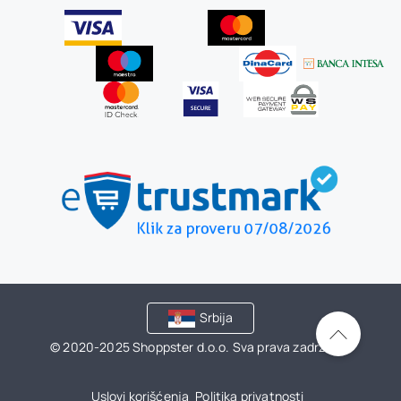
Srbija
© 2020-2025 Shoppster d.o.o. Sva prava zadržana.
Uslovi korišćenja
Politika privatnosti