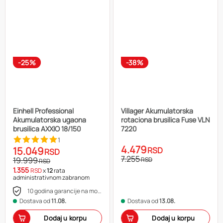
-25%
-38%
Einhell Professional
Villager Akumulatorska
Akumulatorska ugaona
rotaciona brusilica Fuse VLN
brusilica AXXIO 18/150
7220
1
4.479
15.049
RSD
RSD
7.255
19.999
RSD
RSD
1.355
RSD
x
12
rata
administrativnom zabranom
10 godina garancije na motor
Dostava od
11.08.
Dostava od
13.08.
Dodaj u korpu
Dodaj u korpu