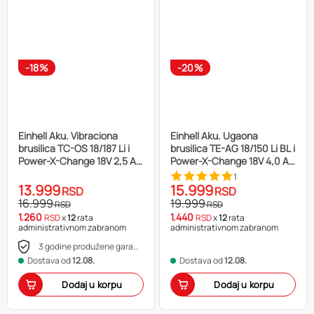
-18%
-20%
Einhell Aku. Vibraciona
Einhell Aku. Ugaona
brusilica TC-OS 18/187 Li i
brusilica TE-AG 18/150 Li BL i
Power-X-Change 18V 2,5 Ah
Power-X-Change 18V 4,0 Ah
Starter-Kit
Starter-Kit
1
13.999
15.999
RSD
RSD
16.999
19.999
RSD
RSD
1.260
1.440
RSD
x
12
rata
RSD
x
12
rata
administrativnom zabranom
administrativnom zabranom
3 godine produžene garancije
Dostava od
12.08.
Dostava od
12.08.
Dodaj u korpu
Dodaj u korpu