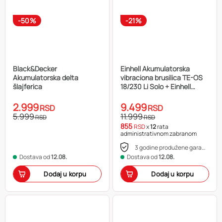
-50%
-21%
Black&Decker
Einhell Akumulatorska
Akumulatorska delta
vibraciona brusilica TE-OS
šlajferica
18/230 Li Solo + Einhell
Power-X-Change 18V 2.5 Ah
Starter-Kit
2.999
9.499
RSD
RSD
5.999
11.999
RSD
RSD
855
RSD
x
12
rata
administrativnom zabranom
3 godine produžene garancije
Dostava od
12.08.
Dostava od
12.08.
Dodaj u korpu
Dodaj u korpu