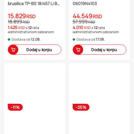
brusilica TP-BS 18/457 Li BL-
06019N4103
Solo
15.829
44.549
RSD
RSD
18.899
57.999
RSD
RSD
1.425
4.010
RSD
x
12
rata
RSD
x
12
rata
administrativnom zabranom
administrativnom zabranom
Dostava od
12.08.
Dostava od
17.08.
Dodaj u korpu
Dodaj u korpu
-11%
-25%