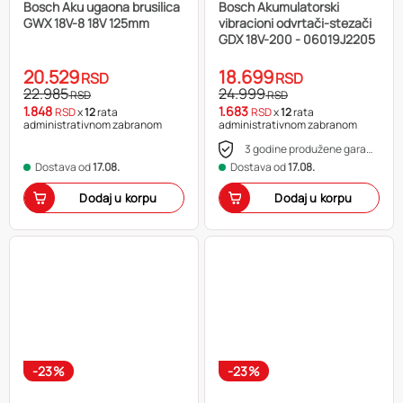
Bosch Aku ugaona brusilica
Bosch Akumulatorski
GWX 18V-8 18V 125mm
vibracioni odvrtači-stezači
GDX 18V-200 - 06019J2205
20.529
18.699
RSD
RSD
22.985
24.999
RSD
RSD
1.848
1.683
RSD
x
12
rata
RSD
x
12
rata
administrativnom zabranom
administrativnom zabranom
3 godine produžene garancije
Dostava od
17.08.
Dostava od
17.08.
Dodaj u korpu
Dodaj u korpu
-23%
-23%