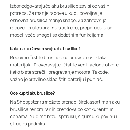
Izbor odgovarajuće aku brusilice zavisi od vaših
potreba. Za manje radove u kući, dovoljna je
osnovna brusilica manje snage. Za zahtevnije
radove i profesionalnu upotrebu, preporučuju se
modeli veće snage i sa dodatnim funkcijama.
Kako da održavam svoju aku brusilicu?
Redovno čistite brusilicu od prašine i ostataka
materijala. Proveravajte i čistite ventilacione otvore
kako biste sprečili pregrevanje motora. Takođe,
važno je pravilno skladištiti bateriju i punjač.
Gde kupiti aku brusilice?
Na Shoppster.rs možete pronaći širok asortiman aku
brusilica renomiranih brendova po konkurentnim
cenama. Nudimo brzu isporuku, sigurnu kupovinu i
stručnu podršku.