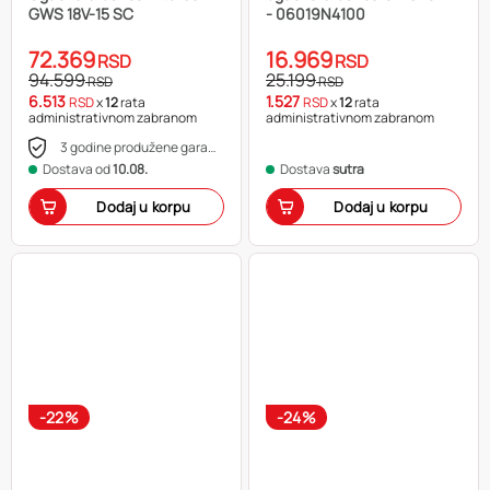
GWS 18V-15 SC
- 06019N4100
72.369
16.969
RSD
RSD
94.599
25.199
RSD
RSD
6.513
1.527
RSD
x
12
rata
RSD
x
12
rata
administrativnom zabranom
administrativnom zabranom
3 godine produžene garancije
Dostava od
10.08.
Dostava
sutra
Dodaj u korpu
Dodaj u korpu
-22%
-24%