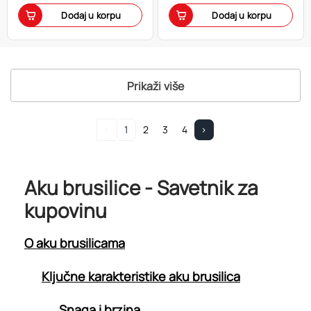
Dodaj u korpu
Dodaj u korpu
Prikaži više
<
1
2
3
4
>
Aku brusilice - Savetnik za
kupovinu
O aku brusilicama
Ključne karakteristike aku brusilica
Snaga i brzina