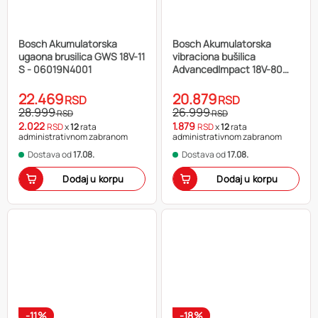
Bosch Akumulatorska
Bosch Akumulatorska
ugaona brusilica GWS 18V-11
vibraciona bušilica
S - 06019N4001
AdvancedImpact 18V-80
QuickSnap 06039E2104
22.469
20.879
RSD
RSD
28.999
26.999
RSD
RSD
2.022
1.879
RSD
x
12
rata
RSD
x
12
rata
administrativnom zabranom
administrativnom zabranom
Dostava od
17.08.
Dostava od
17.08.
Dodaj u korpu
Dodaj u korpu
-11%
-18%