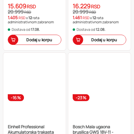
15.609
16.229
RSD
RSD
20.999
20.999
RSD
RSD
1.405
1.461
RSD
x
12
rata
RSD
x
12
rata
administrativnom zabranom
administrativnom zabranom
Dostava od
17.08.
Dostava od
12.08.
Dodaj u korpu
Dodaj u korpu
-16%
-23%
Einhell Professional
Bosch Mala ugaona
Akumulatorska trakasta
brusilica GWS 18V-11 -