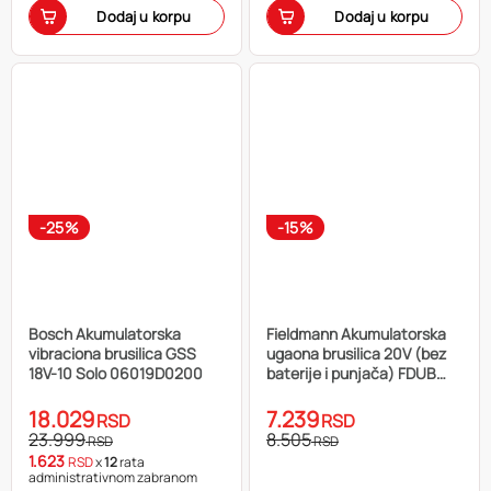
Dodaj u korpu
Dodaj u korpu
-25%
-15%
Bosch Akumulatorska
Fieldmann Akumulatorska
vibraciona brusilica GSS
ugaona brusilica 20V (bez
18V-10 Solo 06019D0200
baterije i punjača) FDUB
70215-0
18.029
7.239
RSD
RSD
23.999
8.505
RSD
RSD
1.623
RSD
x
12
rata
administrativnom zabranom