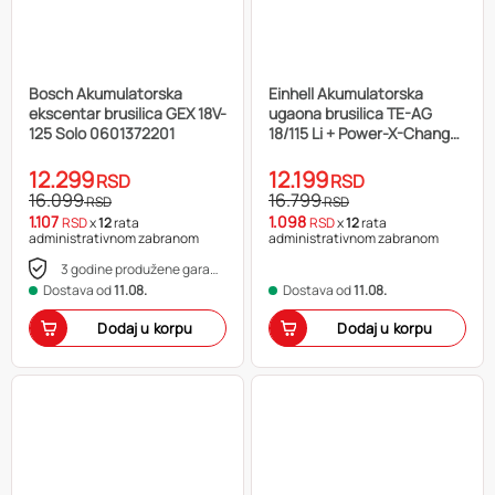
Bosch Akumulatorska
Einhell Akumulatorska
ekscentar brusilica GEX 18V-
ugaona brusilica TE-AG
125 Solo 0601372201
18/115 Li + Power-X-Change
18V 2x4.0Ah + Set brusno-
reznih ploča sa čepićima za
12.299
12.199
RSD
RSD
uši
16.099
16.799
RSD
RSD
1.107
1.098
RSD
x
12
rata
RSD
x
12
rata
administrativnom zabranom
administrativnom zabranom
3 godine produžene garancije
Dostava od
11.08.
Dostava od
11.08.
Dodaj u korpu
Dodaj u korpu