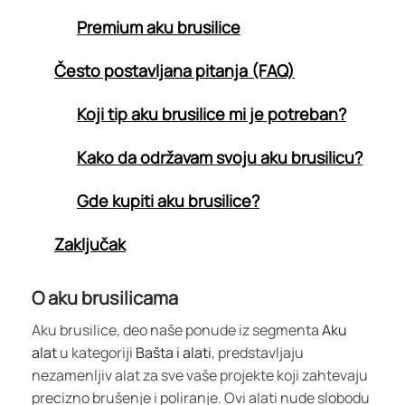
Premium aku brusilice
Često postavljana pitanja (FAQ)
Koji tip aku brusilice mi je potreban?
Kako da održavam svoju aku brusilicu?
Gde kupiti aku brusilice?
Zaključak
O aku brusilicama
Aku brusilice, deo naše ponude iz segmenta
Aku
alat
u kategoriji
Bašta i alati
, predstavljaju
nezamenljiv alat za sve vaše projekte koji zahtevaju
precizno brušenje i poliranje. Ovi alati nude slobodu