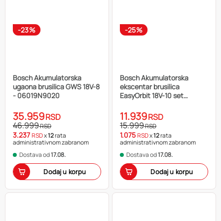
-23%
-25%
Bosch Akumulatorska
Bosch Akumulatorska
ugaona brusilica GWS 18V-8
ekscentar brusilica
- 06019N9020
EasyOrbit 18V-10 set
06033E4002
35.959
11.939
RSD
RSD
46.999
15.999
RSD
RSD
3.237
1.075
RSD
x
12
rata
RSD
x
12
rata
administrativnom zabranom
administrativnom zabranom
Dostava od
17.08.
Dostava od
17.08.
Dodaj u korpu
Dodaj u korpu