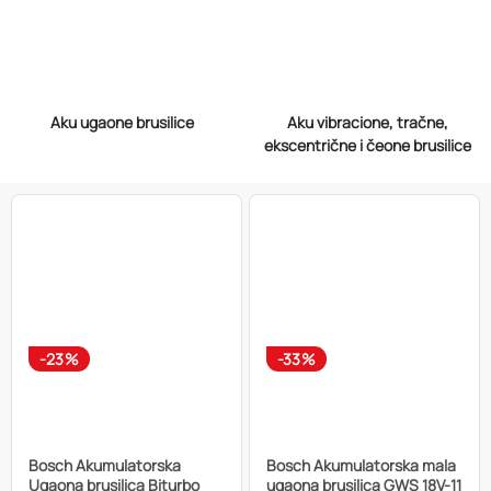
Aku ugaone brusilice
Aku vibracione, tračne,
ekscentrične i čeone brusilice
-23%
-33%
Bosch Akumulatorska
Bosch Akumulatorska mala
Ugaona brusilica Biturbo
ugaona brusilica GWS 18V-11