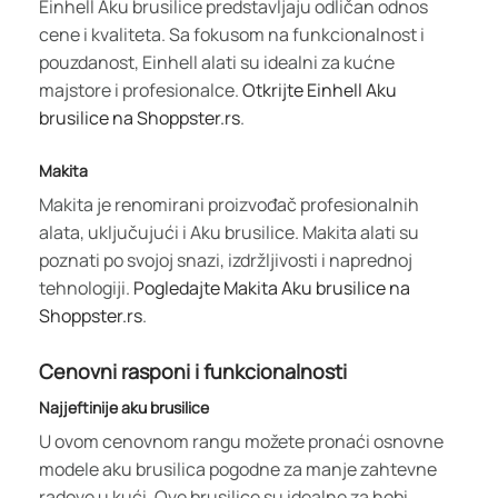
Einhell Aku brusilice predstavljaju odličan odnos
cene i kvaliteta. Sa fokusom na funkcionalnost i
pouzdanost, Einhell alati su idealni za kućne
majstore i profesionalce.
Otkrijte Einhell Aku
brusilice na Shoppster.rs
.
Makita
Makita je renomirani proizvođač profesionalnih
alata, uključujući i Aku brusilice. Makita alati su
poznati po svojoj snazi, izdržljivosti i naprednoj
tehnologiji.
Pogledajte Makita Aku brusilice na
Shoppster.rs
.
Cenovni rasponi i funkcionalnosti
Najjeftinije aku brusilice
U ovom cenovnom rangu možete pronaći osnovne
modele aku brusilica pogodne za manje zahtevne
radove u kući. Ove brusilice su idealne za hobi