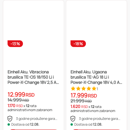
-13%
-18%
Einhell Aku. Vibraciona
Einhell Aku. Ugaona
brusilica TE-OS 18/150 Li i
brusilica TE-AG 18 Li i
Power-X-Change 18V 2,5 Ah
Power-X-Change 18V 4,0 Ah
Starter-Kit
Starter-Kit
1
12.999
17.999
RSD
RSD
14.999
21.999
RSD
RSD
1.170
RSD
x
12
rata
1.620
RSD
x
12
rata
administrativnom zabranom
administrativnom zabranom
3 godine produžene garancije
3 godine produžene garancije
Dostava od
12.08.
Dostava od
12.08.