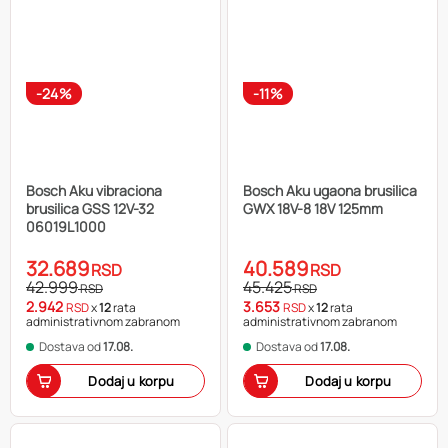
-24%
-11%
Bosch Aku vibraciona
Bosch Aku ugaona brusilica
brusilica GSS 12V-32
GWX 18V-8 18V 125mm
06019L1000
32.689
40.589
RSD
RSD
42.999
45.425
RSD
RSD
2.942
3.653
RSD
x
12
rata
RSD
x
12
rata
administrativnom zabranom
administrativnom zabranom
Dostava od
17.08.
Dostava od
17.08.
Dodaj u korpu
Dodaj u korpu