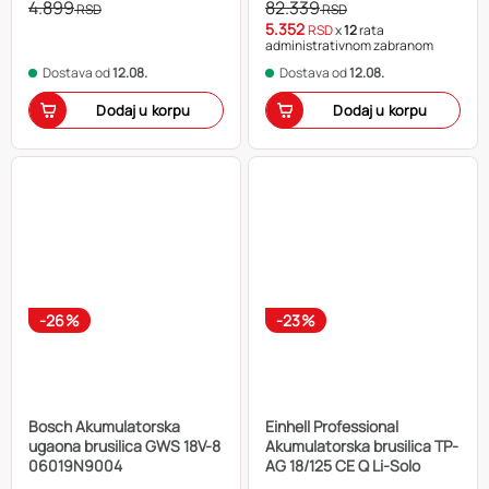
4.899
82.339
RSD
RSD
5.352
RSD
x
12
rata
administrativnom zabranom
Dostava od
12.08.
Dostava od
12.08.
Dodaj u korpu
Dodaj u korpu
-26%
-23%
Bosch Akumulatorska
Einhell Professional
ugaona brusilica GWS 18V-8
Akumulatorska brusilica TP-
06019N9004
AG 18/125 CE Q Li-Solo