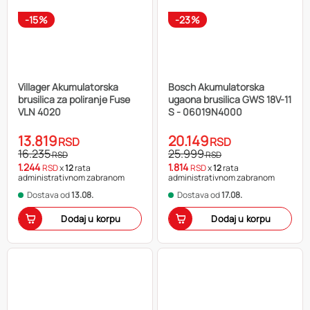
-15%
-23%
Villager Akumulatorska
Bosch Akumulatorska
brusilica za poliranje Fuse
ugaona brusilica GWS 18V-11
VLN 4020
S - 06019N4000
13.819
20.149
RSD
RSD
16.235
25.999
RSD
RSD
1.244
1.814
RSD
x
12
rata
RSD
x
12
rata
administrativnom zabranom
administrativnom zabranom
Dostava od
13.08.
Dostava od
17.08.
Dodaj u korpu
Dodaj u korpu