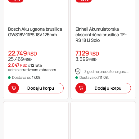
Bosch Aku ugaona brusilica
Einhell Akumulatorska
GWS18V-11PS 18V 125mm
ekscentrična brusilica TE-
RS 18 Li Solo
22.749
7.129
RSD
RSD
25.469
8.699
RSD
RSD
2.047
RSD
x
12
rata
administrativnom zabranom
3 godine produžene garancije
Dostava od
17.08.
Dostava od
11.08.
Dodaj u korpu
Dodaj u korpu