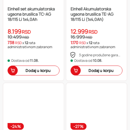
Einhell set akumulatorska
Einhell Akumulatorska
ugaona brusilica TC-AG
ugaona brusilica TE-AG
18/115 Li 1x4,0Ah
18/115 Li (1x4,0Ah)
8.199
12.999
RSD
RSD
10.499
16.999
RSD
RSD
738
1.170
RSD
x
12
rata
RSD
x
12
rata
administrativnom zabranom
administrativnom zabranom
3 godine produžene garancije
Dostava od
11.08.
Dostava od
10.08.
Dodaj u korpu
Dodaj u korpu
-24%
-27%