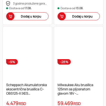
3 godine produžene garancije
Dostava od
17.08.
Dostava od
13.08.
Dodaj u korpu
Dodaj u korpu
-9%
-28%
Scheppach Akumulatorska
Milwaukee Aku brusilica
ekscentrična brusilica C-
125mm sa pljosnatom
OBS125-X IXES
glavom 18V -
5909240900
M18FSAGF125XPDB-0X
4933478439
4.479
59.469
RSD
RSD