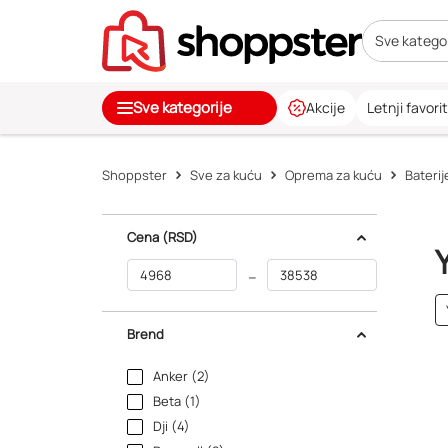
Sve kategor
Sve kategorije
Akcije
Letnji favorit
Shoppster
Sve za kuću
Oprema za kuću
Baterij
Cena
(RSD)
–
Brend
Anker (2)
Beta (1)
Dji (4)