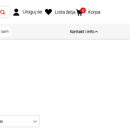
0
Uloguj se
Lista želja
Korpa
i sam
Kontakt i info
no