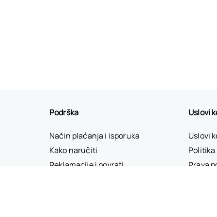
Podrška
Uslovi 
Način plaćanja i isporuka
Uslovi 
Kako naručiti
Politika
Reklamacije i povrati
Prava p
Najčešća pitanja
Uslovi d
Korisnička podrška
Kontakt