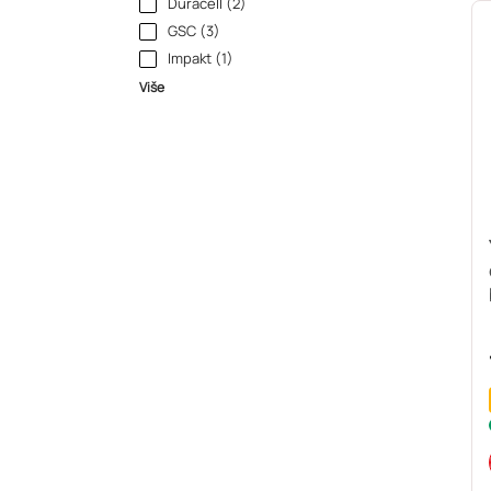
Duracell (2)
GSC (3)
Impakt (1)
Više