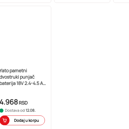
Yato pametni
dvostruki punjač
baterija 18V 2.4-4.5 A
YT-828501
4.968
RSD
Dostava od
12.08.
Dodaj u korpu