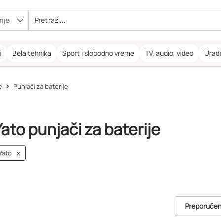
ije
i
Bela tehnika
Sport i slobodno vreme
TV, audio, video
Urad
e
Punjači za baterije
Yato punjači za baterije
Yato
x
Preporuče