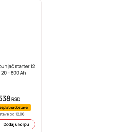
punjač starter 12
V 20 - 800 Ah
538
RSD
esplatna dostava
stava od
12.08.
Dodaj u korpu