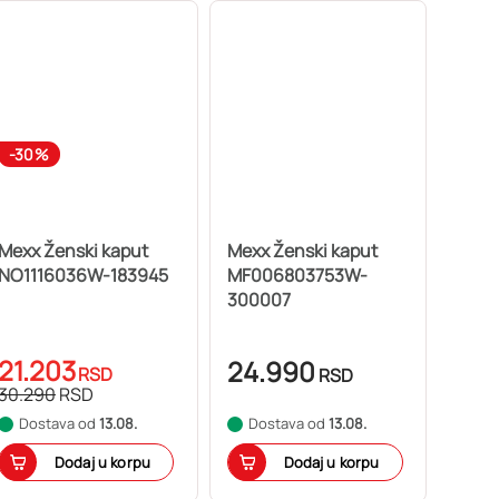
-30%
Mexx Ženski kaput
Mexx Ženski kaput
NO1116036W-183945
MF006803753W-
300007
21.203
24.990
RSD
RSD
30.290
RSD
Dostava od
13.08.
Dostava od
13.08.
Dodaj u korpu
Dodaj u korpu