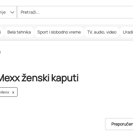
ije
i
Bela tehnika
Sport i slobodno vreme
TV, audio, video
Urad
i
Mexx ženski kaputi
Mexx
x
Preporuče