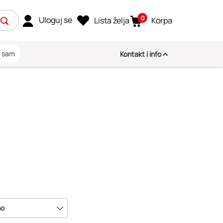
0
Uloguj se
Lista želja
Korpa
i sam
Kontakt i info
no