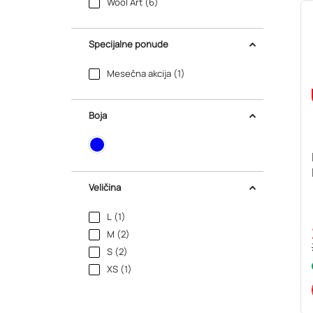
Wool Art (6)
Specijalne ponude
Mesečna akcija (1)
Boja
Veličina
L (1)
M (2)
S (2)
XS (1)