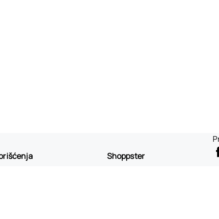
P
korišćenja
Shoppster
korišćenja
O nama
 privatnosti
Postani partner
otrošača
Kontakt