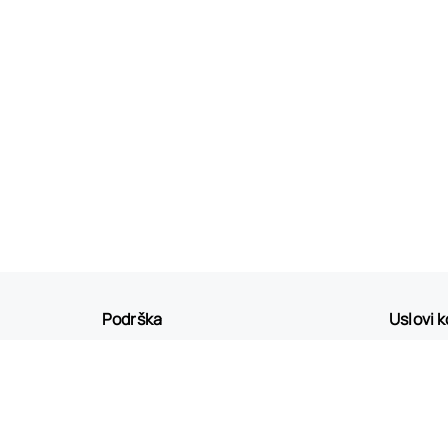
Podrška
Uslovi 
Način plaćanja i isporuka
Uslovi 
Kako naručiti
Politika
Reklamacije i povrati
Prava p