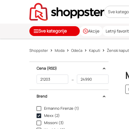
Sve kategor
Sve kategorije
Akcije
Letnji favorit
Shoppster
Moda
Odeća
Kaputi
Ženski kaput
Cena
(RSD)
–
Brend
Ermanno Firenze (1)
Mexx (2)
Missoni (3)