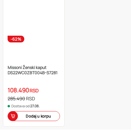
-62%
Missoni Ženski kaput
DS22WC0ZBT004B-S7281
108.490
RSD
285.490
RSD
Dostava od
27.08.
Dodaj u korpu