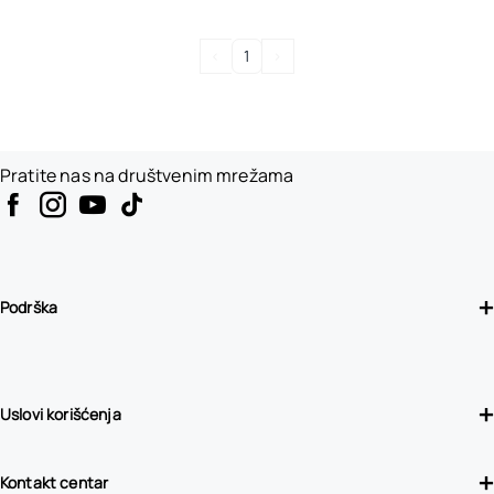
<
1
>
Pratite nas na društvenim mrežama
Podrška
Uslovi korišćenja
Kontakt centar