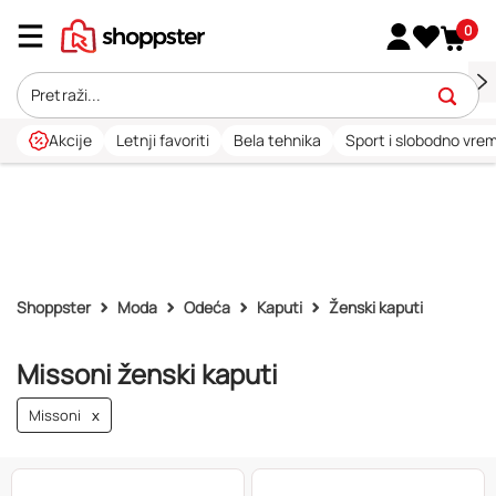
0
Akcije
Letnji favoriti
Bela tehnika
Sport i slobodno vre
Shoppster
Moda
Odeća
Kaputi
Ženski kaputi
Missoni ženski kaputi
Missoni
x