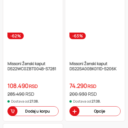
-62%
-63%
Missoni Ženski kaput
Missoni Ženski kaput
DS22WC0ZBT004B-S7281
DS22SA00BK011D-S206K
108.490
74.290
RSD
RSD
285.490
RSD
200.930
RSD
Dostava od
27.08.
Dostava od
27.08.
Dodaj u korpu
Opcije