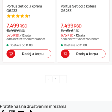
Portus Set od 3 kofera
Portus Set od 3 kofera
G6233
G6233
1
7.499
7.499
RSD
RSD
15.999
15.999
RSD
RSD
675
675
RSD
x
12
rata
RSD
x
12
rata
administrativnom zabranom
administrativnom zabranom
Dostava od
11.08.
Dostava od
11.08.
Dodaj u korpu
Dodaj u korpu
<
1
>
Pratite nas na društvenim mrežama