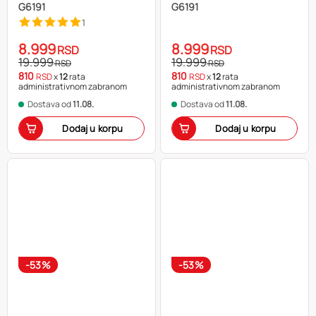
G6191
G6191
1
8.999
8.999
RSD
RSD
19.999
19.999
RSD
RSD
810
810
RSD
x
12
rata
RSD
x
12
rata
administrativnom zabranom
administrativnom zabranom
Dostava od
11.08.
Dostava od
11.08.
Dodaj u korpu
Dodaj u korpu
-53%
-53%