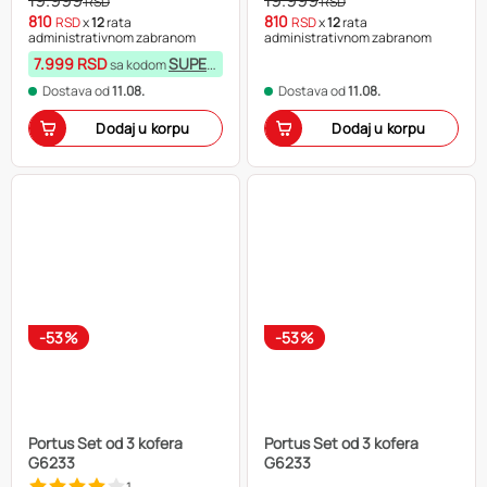
RSD
RSD
810
810
RSD
x
12
rata
RSD
x
12
rata
administrativnom zabranom
administrativnom zabranom
7.999 RSD
SUPERKARTICA
sa kodom
Dostava od
11.08.
Dostava od
11.08.
Dodaj u korpu
Dodaj u korpu
-53%
-53%
Portus Set od 3 kofera
Portus Set od 3 kofera
G6233
G6233