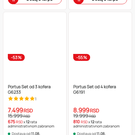
-53%
-55%
Portus Set od 3 kofera
Portus Set od 4 kofera
G6233
G6191
1
7.499
8.999
RSD
RSD
15.999
19.999
RSD
RSD
675
810
RSD
x
12
rata
RSD
x
12
rata
administrativnom zabranom
administrativnom zabranom
Dostava od
11.08.
Dostava od
11.08.