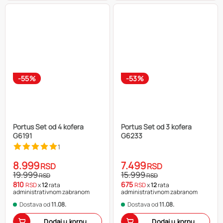
-55%
-53%
Portus Set od 4 kofera
Portus Set od 3 kofera
G6191
G6233
1
8.999
7.499
RSD
RSD
19.999
15.999
RSD
RSD
810
675
RSD
x
12
rata
RSD
x
12
rata
administrativnom zabranom
administrativnom zabranom
Dostava od
11.08.
Dostava od
11.08.
Dodaj u korpu
Dodaj u korpu