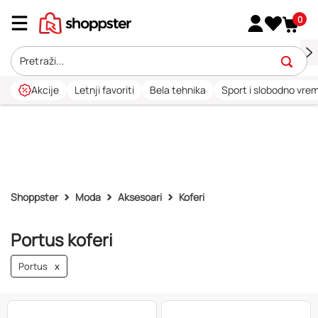
0
Akcije
Letnji favoriti
Bela tehnika
Sport i slobodno vre
Shoppster
Moda
Aksesoari
Koferi
Portus koferi
Portus
x