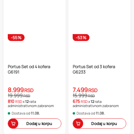
-55%
-53%
Portus Set od 4 kofera
Portus Set od 3 kofera
G6191
G6233
8.999
7.499
RSD
RSD
19.999
15.999
RSD
RSD
810
675
RSD
x
12
rata
RSD
x
12
rata
administrativnom zabranom
administrativnom zabranom
Dostava od
11.08.
Dostava od
11.08.
Dodaj u korpu
Dodaj u korpu