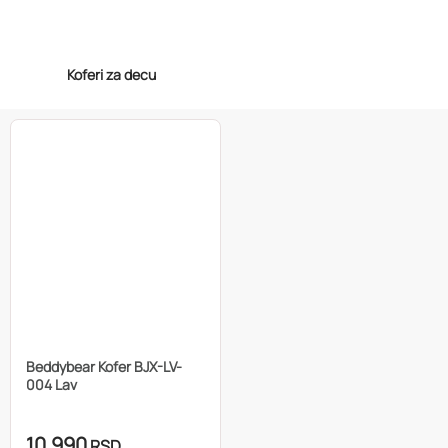
Koferi za decu
Beddybear Kofer BJX-LV-
004 Lav
10.990
RSD