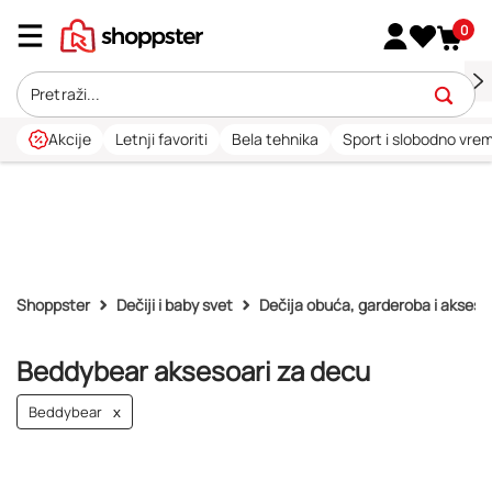
0
Akcije
Letnji favoriti
Bela tehnika
Sport i slobodno vre
Shoppster
Dečiji i baby svet
Dečija obuća, garderoba i akseso
Beddybear aksesoari za decu
Beddybear
x