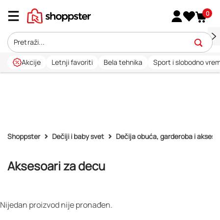
0
Akcije
Letnji favoriti
Bela tehnika
Sport i slobodno vre
Shoppster
Dečiji i baby svet
Dečija obuća, garderoba i akseso
Aksesoari za decu
Nijedan proizvod nije pronađen.