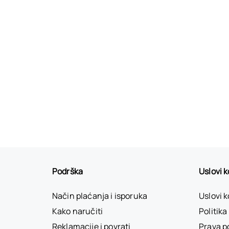
Podrška
Uslovi 
Način plaćanja i isporuka
Uslovi 
Kako naručiti
Politika
Reklamacije i povrati
Prava p