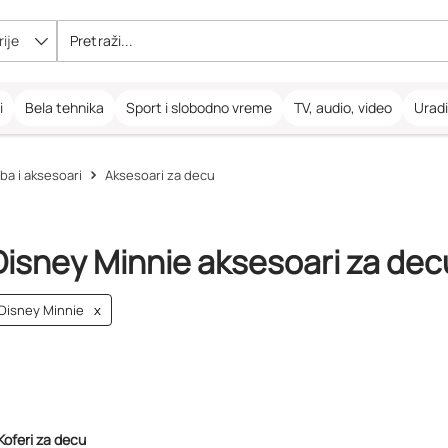
ije
i
Bela tehnika
Sport i slobodno vreme
TV, audio, video
Urad
ba i aksesoari
Aksesoari za decu
Disney Minnie aksesoari za dec
Disney Minnie
x
Koferi za decu