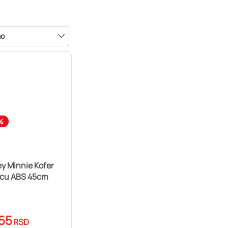
no
%
y Minnie Kofer
ecu ABS 45cm
55
RSD