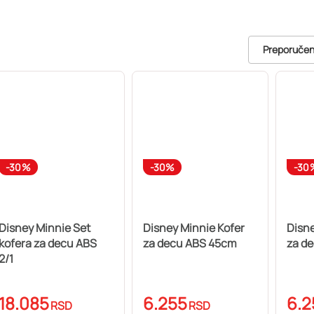
Preporuče
-30%
-30%
-30
Disney Minnie Set
Disney Minnie Kofer
Disne
kofera za decu ABS
za decu ABS 45cm
za d
2/1
18.085
6.255
6.2
RSD
RSD