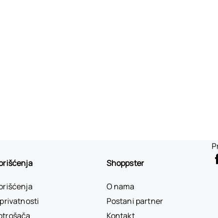
P
korišćenja
Shoppster
korišćenja
O nama
 privatnosti
Postani partner
otrošača
Kontakt