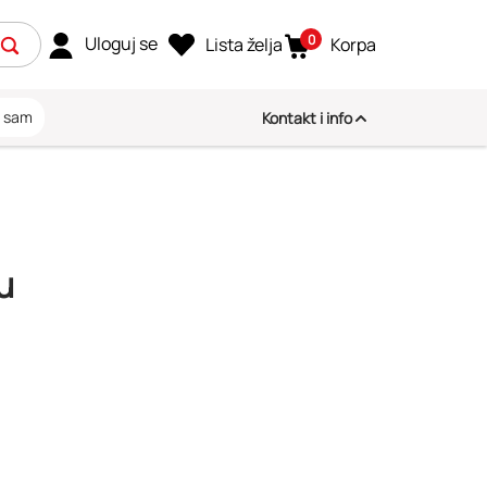
0
Uloguj se
Lista želja
Korpa
i sam
Kontakt i info
u