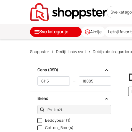
Sve kategor
Sve kategorije
Akcije
Letnji favorit
Shoppster
Dečiji i baby svet
Dečija obuća, gardero
Cena
(RSD)
–
Brend
Beddybear (1)
Cotton_Box (4)