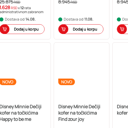
25.875
8.945
8.94
RSD
RSD
1.628
RSD
x
12
rata
administrativnom zabranom
Dostava od
14.08.
Dostava od
11.08.
Do
Dodaj u korpu
Dodaj u korpu
NOVO
NOVO
Disney Minnie Dečiji
Disney Minnie Dečiji
Disne
kofer na točkićima
kofer na točkićima
kofer
Happy to be me
Find zour joy