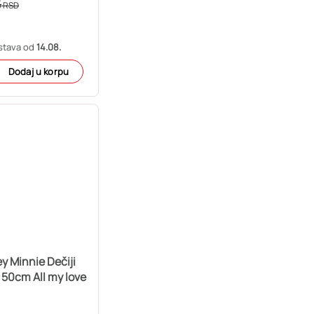
5
RSD
stava od
14.08.
Dodaj u korpu
y Minnie Dečiji
 50cm All my love