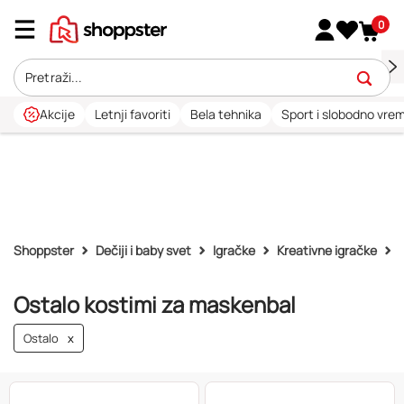
0
Akcije
Letnji favoriti
Bela tehnika
Sport i slobodno vre
Shoppster
Dečiji i baby svet
Igračke
Kreativne igračke
Ostalo kostimi za maskenbal
Ostalo
x