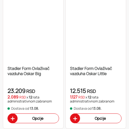
Stadler Form Ovlaživač
Stadler Form Ovlaživač
vazduha Oskar Big
vazduha Oskar Little
23.209
12.515
RSD
RSD
2.089
1.127
RSD
x
12
rata
RSD
x
12
rata
administrativnom zabranom
administrativnom zabranom
Dostava od
13.08.
Dostava od
13.08.
Opcije
Opcije