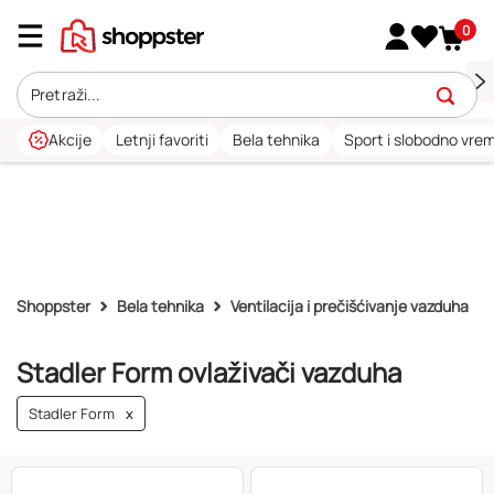
0
Akcije
Letnji favoriti
Bela tehnika
Sport i slobodno vre
Shoppster
Bela tehnika
Ventilacija i prečišćivanje vazduha
Stadler Form ovlaživači vazduha
Stadler Form
x