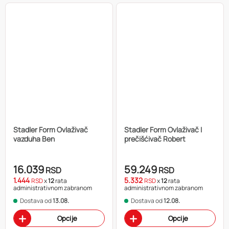
Stadler Form Ovlaživač
Stadler Form Ovlaživač I
vazduha Ben
prečišćivač Robert
16.039
59.249
RSD
RSD
1.444
5.332
RSD
x
12
rata
RSD
x
12
rata
administrativnom zabranom
administrativnom zabranom
Dostava od
13.08.
Dostava od
12.08.
Opcije
Opcije