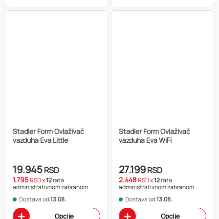
Stadler Form Ovlaživač
Stadler Form Ovlaživač
vazduha Eva Little
vazduha Eva WiFi
19.945
27.199
RSD
RSD
1.795
2.448
RSD
x
12
rata
RSD
x
12
rata
administrativnom zabranom
administrativnom zabranom
Dostava od
13.08.
Dostava od
13.08.
Opcije
Opcije