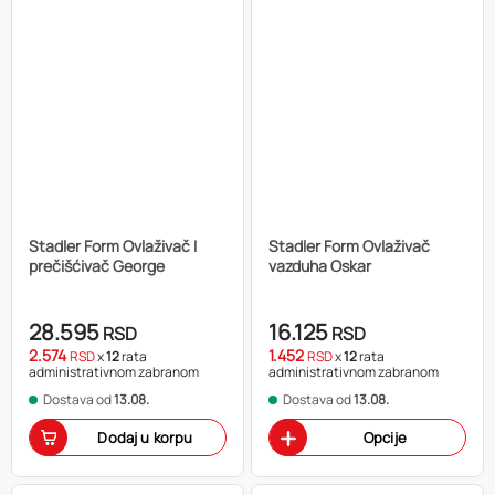
Stadler Form Ovlaživač I
Stadler Form Ovlaživač
prečišćivač George
vazduha Oskar
28.595
16.125
RSD
RSD
2.574
1.452
RSD
x
12
rata
RSD
x
12
rata
administrativnom zabranom
administrativnom zabranom
Dostava od
13.08.
Dostava od
13.08.
Dodaj u korpu
Opcije