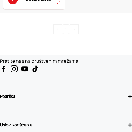
<
1
>
Pratite nas na društvenim mrežama
Podrška
Uslovi korišćenja