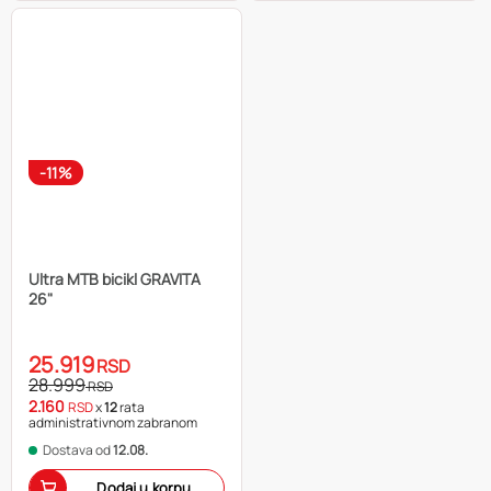
-11%
Ultra MTB bicikl GRAVITA
26"
25.919
RSD
28.999
RSD
2.160
RSD
x
12
rata
administrativnom zabranom
Dostava od
12.08.
Dodaj u korpu