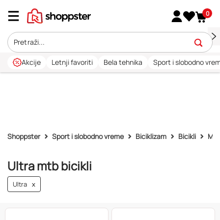
0
Akcije
Letnji favoriti
Bela tehnika
Sport i slobodno vre
Shoppster
Sport i slobodno vreme
Biciklizam
Bicikli
MTB 
Ultra mtb bicikli
Ultra
x