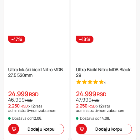
-47%
-48%
Ultra Muški bicikl Nitro MDB
Ultra Bicikl Nitro MDB Black
27,5 520mm
29
4
24.999
24.999
RSD
RSD
46.999
47.999
RSD
RSD
2.250
2.250
RSD
x
12
rata
RSD
x
12
rata
administrativnom zabranom
administrativnom zabranom
Dostava od
12.08.
Dostava od
14.08.
Dodaj u korpu
Dodaj u korpu