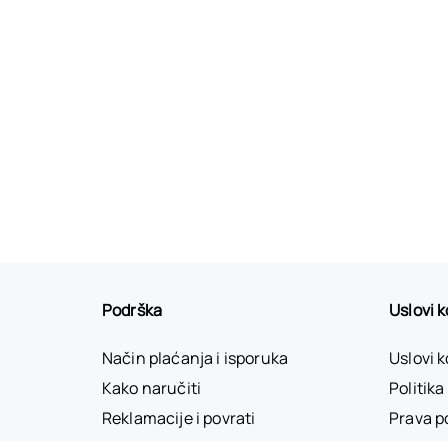
Podrška
Uslovi 
Način plaćanja i isporuka
Uslovi 
Kako naručiti
Politika
Reklamacije i povrati
Prava p