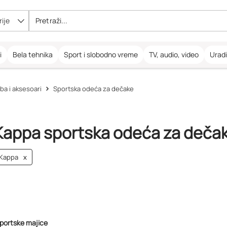
ije
i
Bela tehnika
Sport i slobodno vreme
TV, audio, video
Urad
ba i aksesoari
Sportska odeća za dečake
Kappa sportska odeća za deča
Kappa
x
portske majice