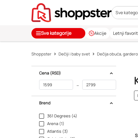
Sve kategor
Sve kategorije
Akcije
Letnji favorit
Shoppster
Dečiji i baby svet
Dečija obuća, gardero
Cena
(RSD)
–
Brend
361 Degrees (4)
Arena (1)
Atlantis (3)
S