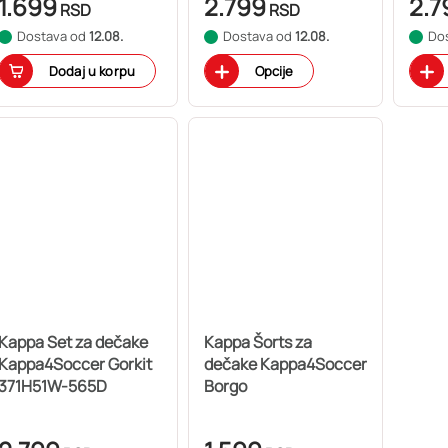
1.699
2.799
2.7
RSD
RSD
Dostava od
12.08.
Dostava od
12.08.
Do
Dodaj u korpu
Opcije
Kappa Set za dečake
Kappa Šorts za
Kappa4Soccer Gorkit
dečake Kappa4Soccer
371H51W-565D
Borgo