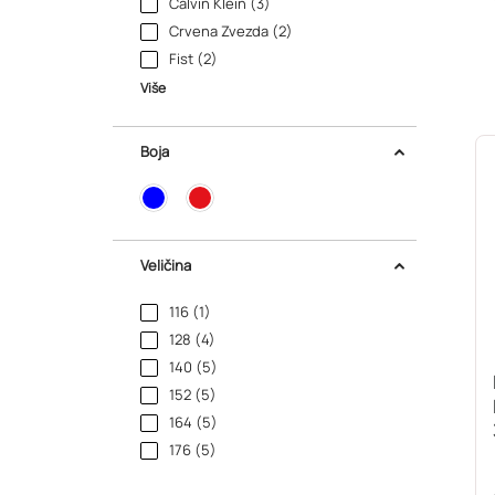
Calvin Klein (3)
Crvena Zvezda (2)
Fist (2)
Više
Boja
Veličina
116 (1)
128 (4)
140 (5)
152 (5)
164 (5)
176 (5)