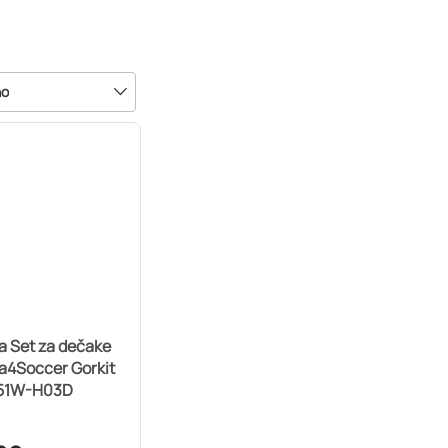
no
a Set za dečake
a4Soccer Gorkit
51W-H03D