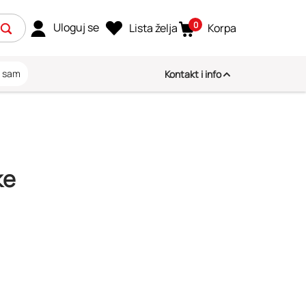
0
Uloguj se
Lista želja
Korpa
i sam
Kontakt i info
ke