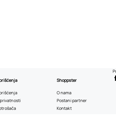
P
korišćenja
Shoppster
korišćenja
O nama
 privatnosti
Postani partner
otrošača
Kontakt