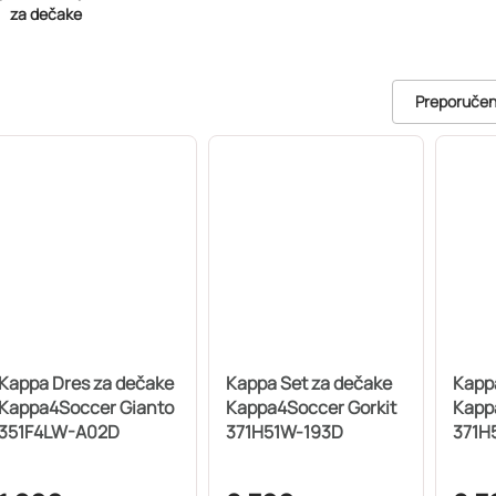
za dečake
Preporuče
Kappa Dres za dečake
Kappa Set za dečake
Kapp
Kappa4Soccer Gianto
Kappa4Soccer Gorkit
Kapp
351F4LW-A02D
371H51W-193D
371H