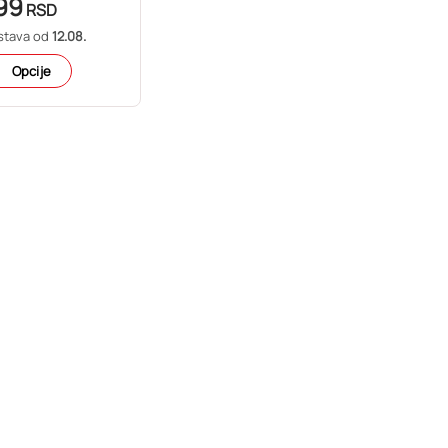
99
RSD
stava od
12.08.
Opcije