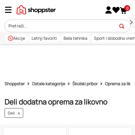
0
Akcije
Letnji favoriti
Bela tehnika
Sport i slobodno vre
Shoppster
Ostale kategorije
Školski pribor
Oprema za liko
Deli dodatna oprema za likovno
Deli
x