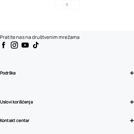
<
1
>
Pratite nas na društvenim mrežama
Podrška
Uslovi korišćenja
Kontakt centar