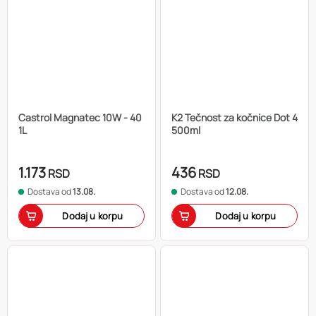
Castrol Magnatec 10W - 40
K2 Tečnost za kočnice Dot 4
1L
500ml
1.173
436
RSD
RSD
Dostava od
13.08.
Dostava od
12.08.
Dodaj u korpu
Dodaj u korpu