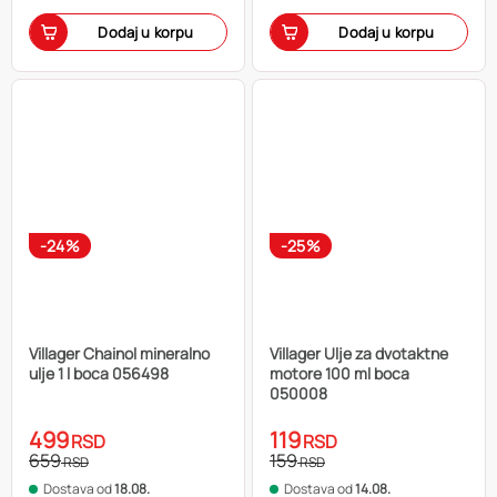
Dodaj u korpu
Dodaj u korpu
-24%
-25%
Villager Chainol mineralno
Villager Ulje za dvotaktne
ulje 1 l boca 056498
motore 100 ml boca
050008
499
119
RSD
RSD
659
159
RSD
RSD
Dostava od
18.08.
Dostava od
14.08.