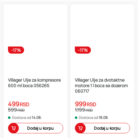
-17%
-17%
Villager Ulje za kompresore
Villager Ulje za dvotaktne
600 ml boca 056265
motore 1 l boca sa dozerom
060717
499
999
RSD
RSD
599
1.199
RSD
RSD
Dostava od
14.08.
Dostava od
18.08.
Dodaj u korpu
Dodaj u korpu