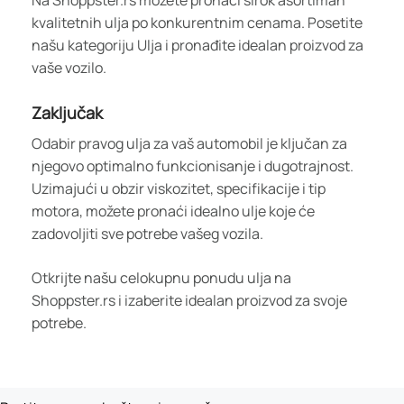
Na Shoppster.rs možete pronaći širok asortiman
kvalitetnih ulja po konkurentnim cenama. Posetite
našu kategoriju Ulja i pronađite idealan proizvod za
vaše vozilo.
Zaključak
Odabir pravog ulja za vaš automobil je ključan za
njegovo optimalno funkcionisanje i dugotrajnost.
Uzimajući u obzir viskozitet, specifikacije i tip
motora, možete pronaći idealno ulje koje će
zadovoljiti sve potrebe vašeg vozila.
Otkrijte našu celokupnu ponudu ulja na
Shoppster.rs i izaberite idealan proizvod za svoje
potrebe.