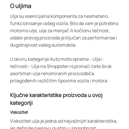
O uljima
Ulja su esencijalna komponenta za nesmetano
funkcionisanje vašeg vozila. Bilo da vam je potrebno
motorno ulje, ulje za menjač ili kočionu tečnost,
odabir pravog proizvoda je ključan za performanse i
dugotrajnost vašeg automobila.
U okviru kategorije Auto moto oprema - Ulja i
tečnosti - Ulja na Shoppster.rs pronaći ćete širok
asortiman ulja renomiranih proizvođača,
prilagođenih različitim tipovima vozila i motora.
Ključne karakteristike proizvoda u ovoj
kategoriji
Viskozitet
Viskozitet ulja je jedna od najvažnijih karakteristika,
jer definiše njegovu gustinu i sposobnost