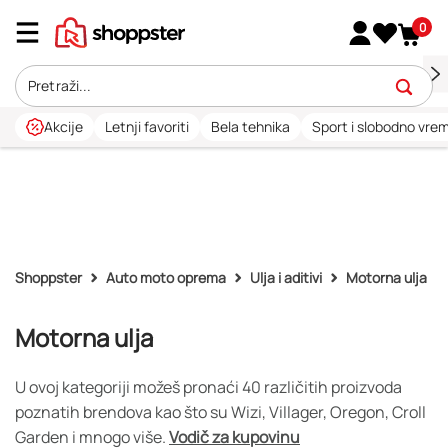
0
Akcije
Letnji favoriti
Bela tehnika
Sport i slobodno vre
Shoppster
Auto moto oprema
Ulja i aditivi
Motorna ulja
Motorna ulja
U ovoj kategoriji možeš pronaći 40 različitih proizvoda
poznatih brendova kao što su Wizi, Villager, Oregon, Croll
Garden i mnogo više.
Vodič za kupovinu