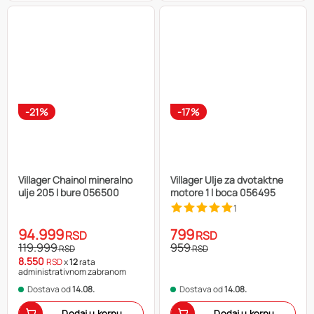
-21%
-17%
Villager Chainol mineralno
Villager Ulje za dvotaktne
ulje 205 l bure 056500
motore 1 l boca 056495
1
94.999
799
RSD
RSD
119.999
959
RSD
RSD
8.550
RSD
x
12
rata
administrativnom zabranom
Dostava od
14.08.
Dostava od
14.08.
Dodaj u korpu
Dodaj u korpu