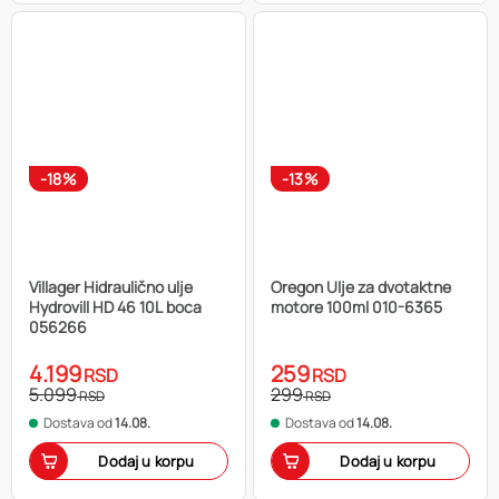
-18%
-13%
Villager Hidraulično ulje
Oregon Ulje za dvotaktne
Hydrovill HD 46 10L boca
motore 100ml 010-6365
056266
4.199
259
RSD
RSD
5.099
299
RSD
RSD
Dostava od
14.08.
Dostava od
14.08.
Dodaj u korpu
Dodaj u korpu