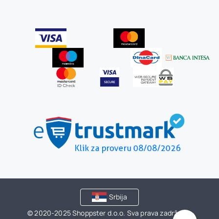
Srbija
© 2020-2025 Shoppster d.o.o. Sva prava zadržana.