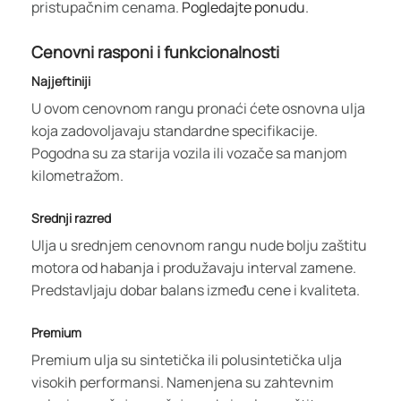
pristupačnim cenama.
Pogledajte ponudu
.
Cenovni rasponi i funkcionalnosti
Najjeftiniji
U ovom cenovnom rangu pronaći ćete osnovna ulja
koja zadovoljavaju standardne specifikacije.
Pogodna su za starija vozila ili vozače sa manjom
kilometražom.
Srednji razred
Ulja u srednjem cenovnom rangu nude bolju zaštitu
motora od habanja i produžavaju interval zamene.
Predstavljaju dobar balans između cene i kvaliteta.
Premium
Premium ulja su sintetička ili polusintetička ulja
visokih performansi. Namenjena su zahtevnim