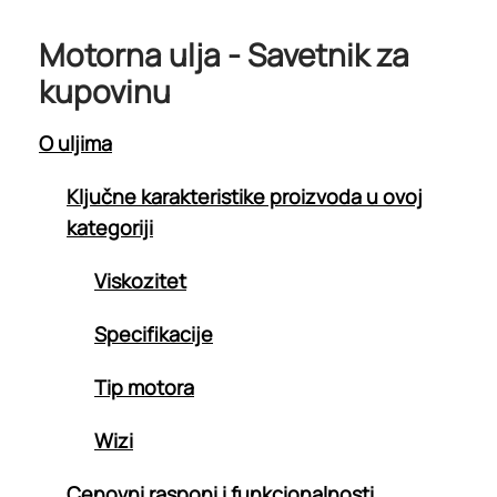
Motorna ulja - Savetnik za
kupovinu
O uljima
Ključne karakteristike proizvoda u ovoj
kategoriji
Viskozitet
Specifikacije
Tip motora
Wizi
Cenovni rasponi i funkcionalnosti