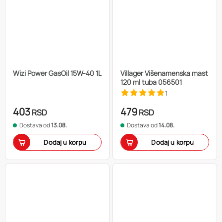
Wizi Power GasOil 15W-40 1L
Villager Višenamenska mast
120 ml tuba 056501
1
403
479
RSD
RSD
Dostava od
13.08.
Dostava od
14.08.
Dodaj u korpu
Dodaj u korpu