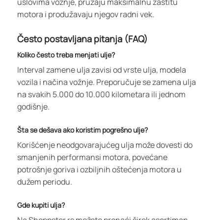
uslovima vožnje, pružaju maksimalnu zaštitu
motora i produžavaju njegov radni vek.
Često postavljana pitanja (FAQ)
Koliko često treba menjati ulje?
Interval zamene ulja zavisi od vrste ulja, modela
vozila i načina vožnje. Preporučuje se zamena ulja
na svakih 5.000 do 10.000 kilometara ili jednom
godišnje.
Šta se dešava ako koristim pogrešno ulje?
Korišćenje neodgovarajućeg ulja može dovesti do
smanjenih performansi motora, povećane
potrošnje goriva i ozbiljnih oštećenja motora u
dužem periodu.
Gde kupiti ulja?