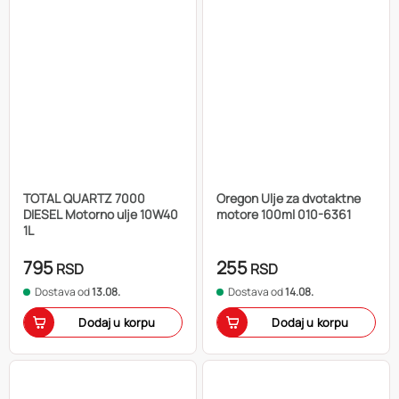
TOTAL QUARTZ 7000
Oregon Ulje za dvotaktne
DIESEL Motorno ulje 10W40
motore 100ml 010-6361
1L
795
255
RSD
RSD
Dostava od
13.08.
Dostava od
14.08.
Dodaj u korpu
Dodaj u korpu