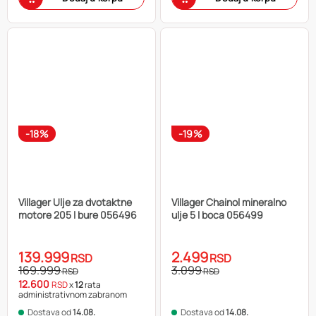
-18%
-19%
Villager Ulje za dvotaktne
Villager Chainol mineralno
motore 205 l bure 056496
ulje 5 l boca 056499
139.999
2.499
RSD
RSD
169.999
3.099
RSD
RSD
12.600
RSD
x
12
rata
administrativnom zabranom
Dostava od
14.08.
Dostava od
14.08.