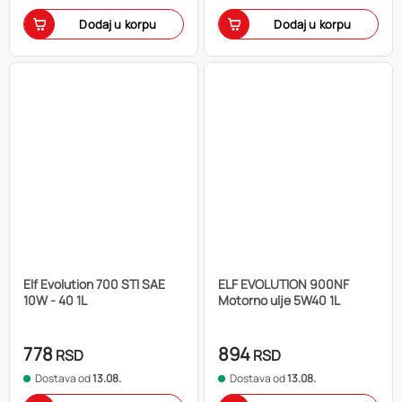
Dodaj u korpu
Dodaj u korpu
Elf Evolution 700 STI SAE
ELF EVOLUTION 900NF
10W - 40 1L
Motorno ulje 5W40 1L
778
894
RSD
RSD
Dostava od
13.08.
Dostava od
13.08.