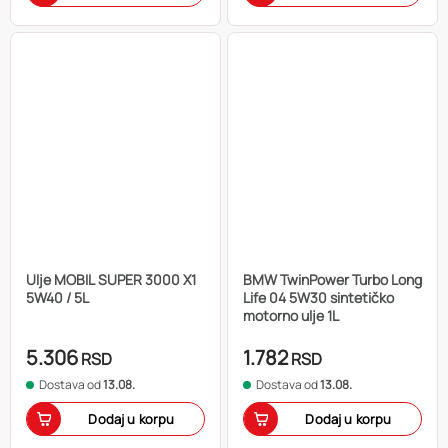
Ulje MOBIL SUPER 3000 X1
BMW TwinPower Turbo Long
5W40 / 5L
Life 04 5W30 sintetičko
motorno ulje 1L
5.306
1.782
RSD
RSD
Dostava od
13.08.
Dostava od
13.08.
Dodaj u korpu
Dodaj u korpu