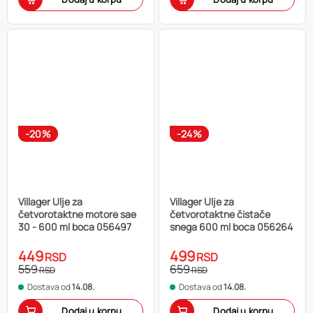
-20%
-24%
Villager Ulje za
Villager Ulje za
četvorotaktne motore sae
četvorotaktne čistače
30 - 600 ml boca 056497
snega 600 ml boca 056264
449
499
RSD
RSD
559
659
RSD
RSD
Dostava od
14.08.
Dostava od
14.08.
Dodaj u korpu
Dodaj u korpu