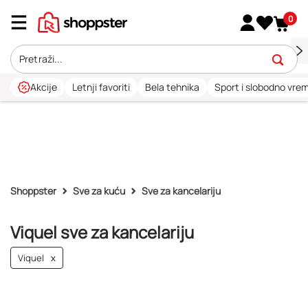
0
Akcije
Letnji favoriti
Bela tehnika
Sport i slobodno vre
Shoppster
Sve za kuću
Sve za kancelariju
Viquel sve za kancelariju
Viquel
x