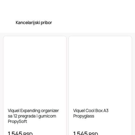
Kancelarijski pribor
Viquel Expanding organizer
Viquel Cool Box A3
sa 12 pregrada i gumicom
Propyglass
PropySoft
1.545
1.545
RSD
RSD