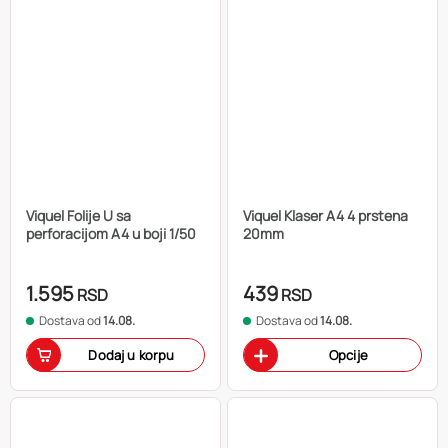
Viquel Folije U sa
Viquel Klaser A4 4 prstena
perforacijom A4 u boji 1/50
20mm
1.595
439
RSD
RSD
Dostava od
14.08.
Dostava od
14.08.
Dodaj u korpu
Opcije