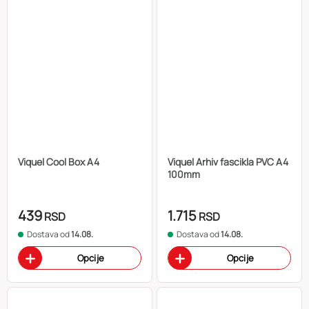
Viquel Cool Box A4
Viquel Arhiv fascikla PVC A4
100mm
439
1.715
RSD
RSD
Dostava od
14.08.
Dostava od
14.08.
Opcije
Opcije