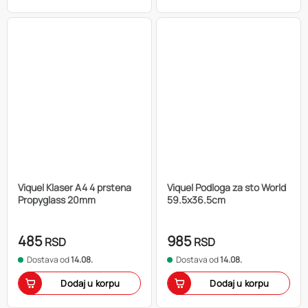
Viquel Klaser A4 4 prstena
Viquel Podloga za sto World
Propyglass 20mm
59.5x36.5cm
485
985
RSD
RSD
Dostava od
14.08.
Dostava od
14.08.
Dodaj u korpu
Dodaj u korpu