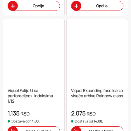
Opcije
Opcije
Viquel Folije U sa
Viquel Expanding fascikla za
perforacijom i indeksima
viseće arhive Rainbow class
1/12
1.135
2.075
RSD
RSD
Dostava od
14.08.
Dostava od
14.08.