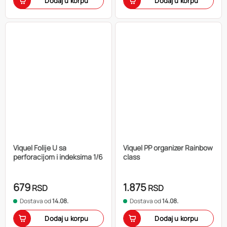
Dodaj u korpu
Dodaj u korpu
Viquel Folije U sa
Viquel PP organizer Rainbow
perforacijom i indeksima 1/6
class
679
1.875
RSD
RSD
Dostava od
14.08.
Dostava od
14.08.
Dodaj u korpu
Dodaj u korpu