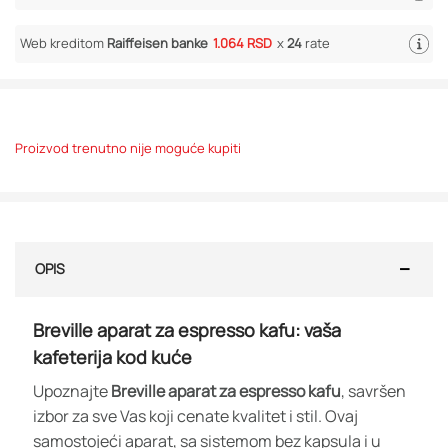
Web kreditom
Raiffeisen banke
1.064 RSD
x
24
rate
Proizvod trenutno nije moguće kupiti
OPIS
Breville aparat za espresso kafu: vaša
kafeterija kod kuće
Upoznajte
Breville aparat za espresso kafu
, savršen
izbor za sve Vas koji cenate kvalitet i stil. Ovaj
samostojeći aparat, sa sistemom bez kapsula i u