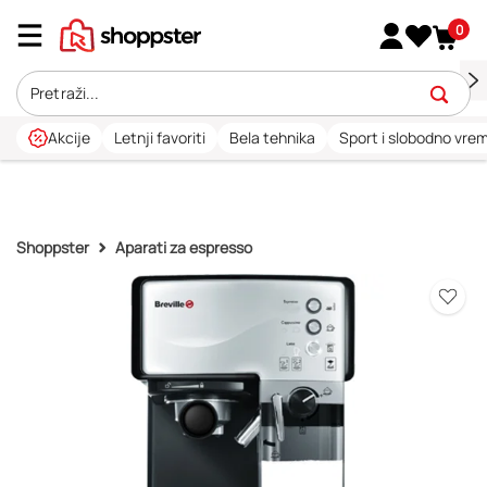
0
Akcije
Letnji favoriti
Bela tehnika
Sport i slobodno vre
Shoppster
Aparati za espresso