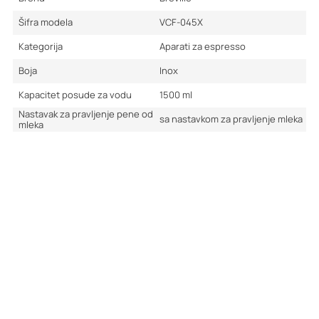
Šifra modela
VCF-045X
Kategorija
Aparati za espresso
Boja
Inox
Kapacitet posude za vodu
1500
ml
Nastavak za pravljenje pene od
sa nastavkom za pravljenje mleka
mleka