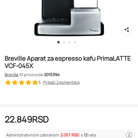
Breville Aparat za espresso kafu PrimaLATTE
VCF-045X
Breville
ID proizvoda:
2015394
5 -
Prikaži 2
komentara
22.849
RSD
Administrativnom zabranom
2.057 RSD
x
12
rata