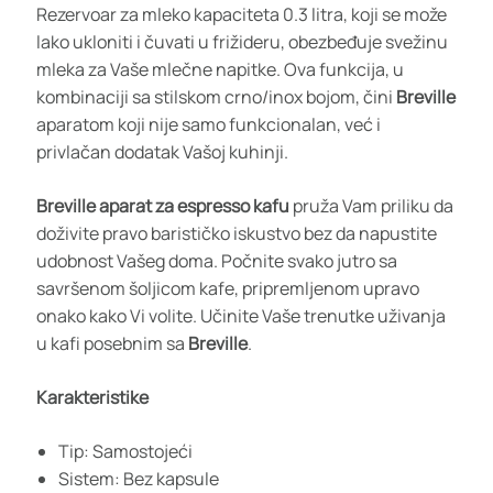
Rezervoar za mleko kapaciteta 0.3 litra, koji se može
lako ukloniti i čuvati u frižideru, obezbeđuje svežinu
mleka za Vaše mlečne napitke. Ova funkcija, u
kombinaciji sa stilskom crno/inox bojom, čini
Breville
aparatom koji nije samo funkcionalan, već i
privlačan dodatak Vašoj kuhinji.
Breville aparat za espresso kafu
pruža Vam priliku da
doživite pravo barističko iskustvo bez da napustite
udobnost Vašeg doma. Počnite svako jutro sa
savršenom šoljicom kafe, pripremljenom upravo
onako kako Vi volite. Učinite Vaše trenutke uživanja
u kafi posebnim sa
Breville
.
Karakteristike
Tip: Samostojeći
Sistem: Bez kapsule