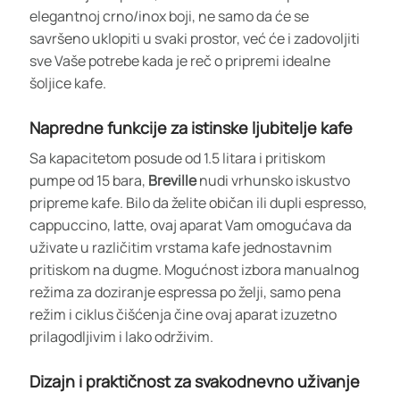
elegantnoj crno/inox boji, ne samo da će se
savršeno uklopiti u svaki prostor, već će i zadovoljiti
sve Vaše potrebe kada je reč o pripremi idealne
šoljice kafe.
Napredne funkcije za istinske ljubitelje kafe
Sa kapacitetom posude od 1.5 litara i pritiskom
pumpe od 15 bara,
Breville
nudi vrhunsko iskustvo
pripreme kafe. Bilo da želite običan ili dupli espresso,
cappuccino, latte, ovaj aparat Vam omogućava da
uživate u različitim vrstama kafe jednostavnim
pritiskom na dugme. Mogućnost izbora manualnog
režima za doziranje espressa po želji, samo pena
režim i ciklus čišćenja čine ovaj aparat izuzetno
prilagodljivim i lako održivim.
Dizajn i praktičnost za svakodnevno uživanje