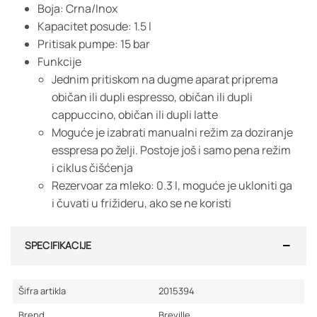
Boja: Crna/Inox
Kapacitet posude: 1.5 l
Pritisak pumpe: 15 bar
Funkcije
Jednim pritiskom na dugme aparat priprema
običan ili dupli espresso, običan ili dupli
cappuccino, običan ili dupli latte
Moguće je izabrati manualni režim za doziranje
esspresa po želji. Postoje još i samo pena režim
i ciklus čišćenja
Rezervoar za mleko: 0.3 l, moguće je ukloniti ga
i čuvati u frižideru, ako se ne koristi
SPECIFIKACIJE
Šifra artikla
2015394
Brend
Breville