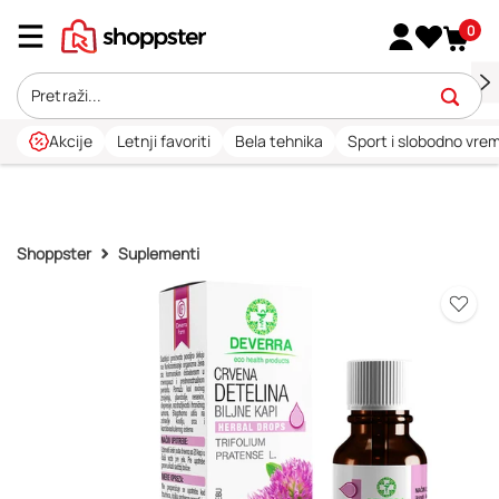
0
Akcije
Letnji favoriti
Bela tehnika
Sport i slobodno vre
Shoppster
Suplementi