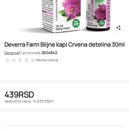
Deverra Farm Biljne kapi Crvena detelina 30ml
Deverra
ID proizvoda:
2504842
Nema ocena
439
RSD
Jedinična cena: 14.633 RSD/l