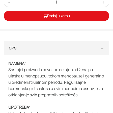
-
+
Dodaj u korpu
OPIS
NAMENA:
Sastojci proizvoda povoljno deluju kod žena pre
ulaska u menopauzu, tokom menopauze i generalno
u predmenstrualnom periodu. Regulisajne
hormonskog disbalnsa u ovim periodima osnov je za
otklanjanje svih propratnih poteškoća.
UPOTREBA: