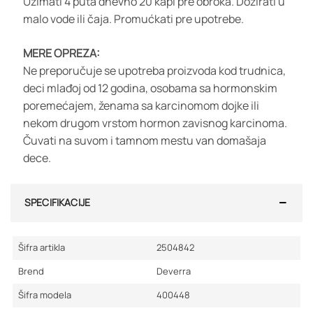
Uzimati 4 puta dnevno 20 kapi pre obroka. Dozirati u
malo vode ili čaja. Promućkati pre upotrebe.
MERE OPREZA:
Ne preporučuje se upotreba proizvoda kod trudnica,
deci mlađoj od 12 godina, osobama sa hormonskim
poremećajem, ženama sa karcinomom dojke ili
nekom drugom vrstom hormon zavisnog karcinoma.
Čuvati na suvom i tamnom mestu van domašaja
dece.
SPECIFIKACIJE
Šifra artikla
2504842
Brend
Deverra
Šifra modela
400448