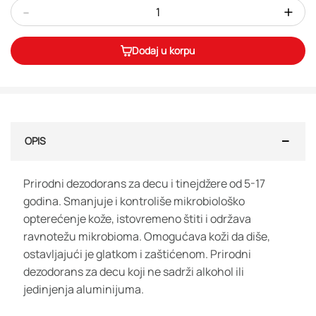
-
+
Dodaj u korpu
OPIS
Prirodni dezodorans za decu i tinejdžere od 5-17
godina. Smanjuje i kontroliše mikrobiološko
opterećenje kože, istovremeno štiti i održava
ravnotežu mikrobioma. Omogućava koži da diše,
ostavljajući je glatkom i zaštićenom. Prirodni
dezodorans za decu koji ne sadrži alkohol ili
jedinjenja aluminijuma.