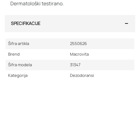
Dermatološki testirano.
SPECIFIKACIJE
Šifra artikla
2550626
Brend
Macrovita
Šifra modela
31347
Kategorija
Dezodoransi