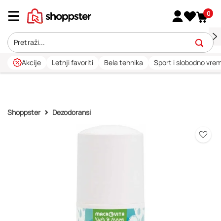
0
Akcije
Letnji favoriti
Bela tehnika
Sport i slobodno vre
Shoppster
Dezodoransi