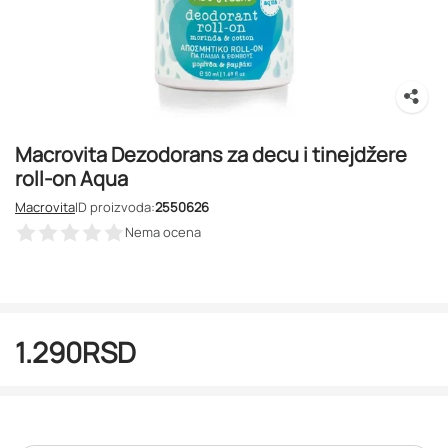
Macrovita Dezodorans za decu i tinejdžere
roll-on Aqua
Macrovita
ID proizvoda:
2550626
Nema ocena
1.290
RSD