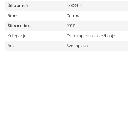
Šifra artikla
3782263
Brend
Currex
Šifra modela
20111
Kategorija
Ostala oprema za vežbanje
Boja
Svetloplava