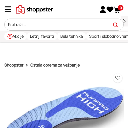
0
Akcije
Letnji favoriti
Bela tehnika
Sport i slobodno vre
Shoppster
Ostala oprema za vežbanje