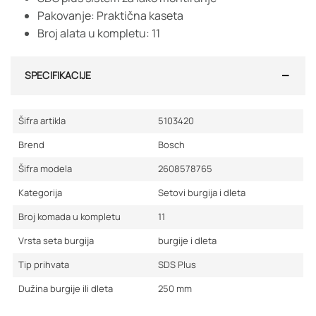
Pakovanje: Praktična kaseta
Broj alata u kompletu: 11
SPECIFIKACIJE
Šifra artikla
5103420
Brend
Bosch
Šifra modela
2608578765
Kategorija
Setovi burgija i dleta
Broj komada u kompletu
11
Vrsta seta burgija
burgije i dleta
Tip prihvata
SDS Plus
Dužina burgije ili dleta
250
mm