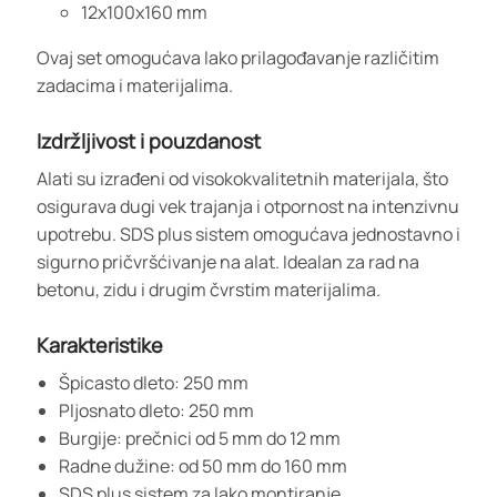
12x100x160 mm
Ovaj set omogućava lako prilagođavanje različitim
zadacima i materijalima.
Izdržljivost i pouzdanost
Alati su izrađeni od visokokvalitetnih materijala, što
osigurava dugi vek trajanja i otpornost na intenzivnu
upotrebu. SDS plus sistem omogućava jednostavno i
sigurno pričvršćivanje na alat. Idealan za rad na
betonu, zidu i drugim čvrstim materijalima.
Karakteristike
Špicasto dleto: 250 mm
Pljosnato dleto: 250 mm
Burgije: prečnici od 5 mm do 12 mm
Radne dužine: od 50 mm do 160 mm
SDS plus sistem za lako montiranje