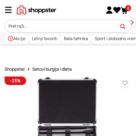
0
Akcije
Letnji favoriti
Bela tehnika
Sport i slobodno vre
Shoppster
Setovi burgija i dleta
-23%