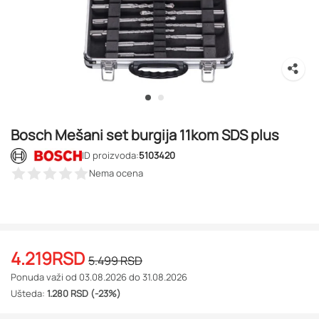
Bosch Mešani set burgija 11kom SDS plus
ID proizvoda:
5103420
Nema ocena
4.219
RSD
5.499
RSD
Ponuda važi od 03.08.2026 do 31.08.2026
Ušteda:
1.280 RSD (-23%)