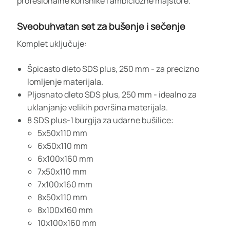
profesionalne korisnike i ambiciozne majstore.
Sveobuhvatan set za bušenje i sečenje
Komplet uključuje:
Špicasto dleto SDS plus, 250 mm - za precizno
lomljenje materijala.
Pljosnato dleto SDS plus, 250 mm - idealno za
uklanjanje velikih površina materijala.
8 SDS plus-1 burgija za udarne bušilice:
5x50x110 mm
6x50x110 mm
6x100x160 mm
7x50x110 mm
7x100x160 mm
8x50x110 mm
8x100x160 mm
10x100x160 mm