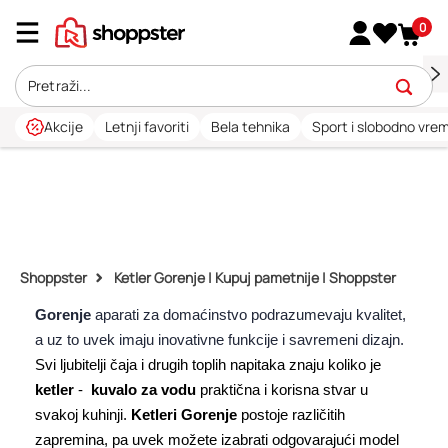
0
Akcije
Letnji favoriti
Bela tehnika
Sport i slobodno vre
Shoppster
Ketler Gorenje | Kupuj pametnije | Shoppster
Gorenje
aparati za domaćinstvo podrazumevaju kvalitet,
a uz to uvek imaju inovativne funkcije i savremeni dizajn.
Svi ljubitelji čaja i drugih toplih napitaka znaju koliko je
ketler
-
kuvalo za vodu
praktična i korisna stvar u
svakoj kuhinji.
Ketleri Gorenje
postoje različitih
zapremina, pa uvek možete izabrati odgovarajući model