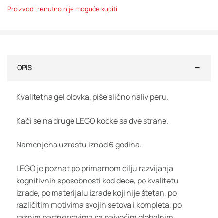
Proizvod trenutno nije moguće kupiti
OPIS
Kvalitetna gel olovka, piše slično naliv peru.
Kači se na druge LEGO kocke sa dve strane.
Namenjena uzrastu iznad 6 godina.
LEGO je poznat po primarnom cilju razvijanja
kognitivnih sposobnosti kod dece, po kvalitetu
izrade, po materijalu izrade koji nije štetan, po
različitim motivima svojih setova i kompleta, po
raznim partnerstvima sa najvećim globalnim