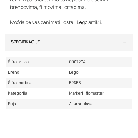
brendovima, filmovima i crtaćima.
Možda će vas zanimati i ostali
Lego
artikli.
SPECIFIKACIJE
Šifra artikla
0007204
Brend
Lego
Šifra modela
52656
Kategorija
Markeri i flomasteri
Boja
Azurnoplava