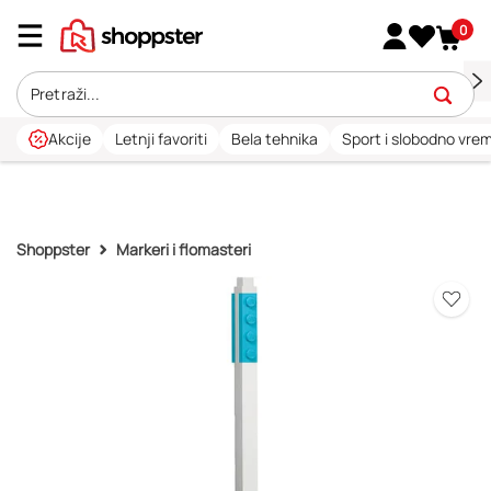
0
Akcije
Letnji favoriti
Bela tehnika
Sport i slobodno vre
Shoppster
Markeri i flomasteri