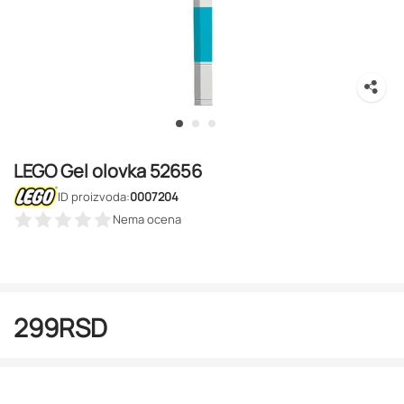
LEGO Gel olovka 52656
ID proizvoda:
0007204
Nema ocena
299
RSD