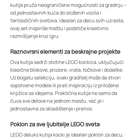
kutija pruža neograničene mogućnosti za gradnju –
od jednostavnih kuća do složenih vozila i
fantastičnih svetova. Idealan za decu svih uzrasta,
ovaj set inspiriše maštu i podstiče kreativno
razmišljanje kroz igru.
Raznovrsni elementi za beskrajne projekte
Ova kutija sadrži stotine LEGO kockica, uključujući
klasične blokove, prozore, vrata, točkove i dodatke.
Uz bogatu selekciju, svaki graditelj može da stvori
sopstvene modele ili prati inspiraciju iz priložene
knjižice sa idejama. Praktična kutija ne samo da
čuva sve delove na jednom mestu, već je i
jednostavna za skladištenje i prenos.
Poklon za sve ljubitelje LEGO sveta
LEGO deluks kutija kocki je idealan poklon za decu,