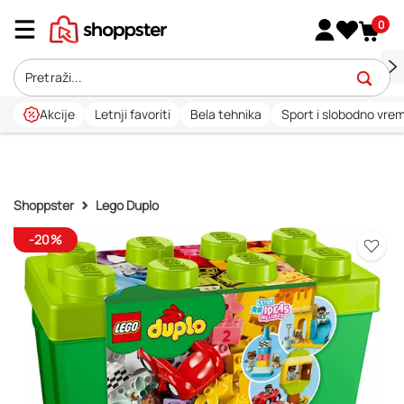
0
Akcije
Letnji favoriti
Bela tehnika
Sport i slobodno vre
Shoppster
Lego Duplo
-20%