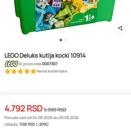
LEGO Deluks kutija kocki 10914
ID proizvoda:
0007307
Nema komentara
4.792
RSD
5.990
RSD
Ponuda važi od 04.08.2026 do 09.08.2026
Ušteda:
1.198 RSD (-20%)