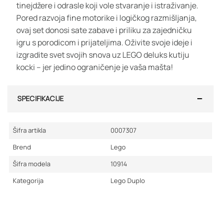
tinejdžere i odrasle koji vole stvaranje i istraživanje.
Pored razvoja fine motorike i logičkog razmišljanja,
ovaj set donosi sate zabave i priliku za zajedničku
igru s porodicom i prijateljima. Oživite svoje ideje i
izgradite svet svojih snova uz LEGO deluks kutiju
kocki – jer jedino ograničenje je vaša mašta!
SPECIFIKACIJE
Šifra artikla
0007307
Brend
Lego
Šifra modela
10914
Kategorija
Lego Duplo