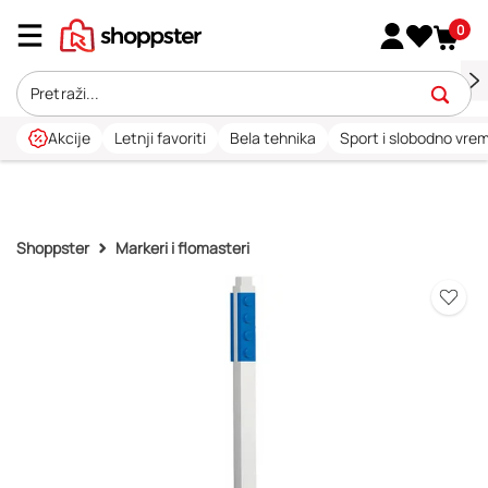
0
Akcije
Letnji favoriti
Bela tehnika
Sport i slobodno vre
Shoppster
Markeri i flomasteri