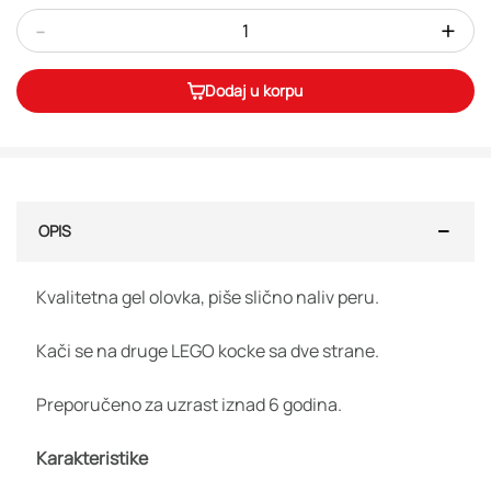
-
+
Dodaj u korpu
OPIS
Kvalitetna gel olovka, piše slično naliv peru.
Kači se na druge LEGO kocke sa dve strane.
Preporučeno za uzrast iznad 6 godina.
Karakteristike