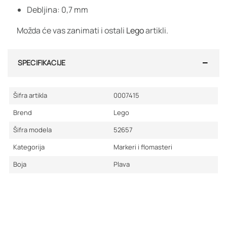
Debljina: 0,7 mm
Možda će vas zanimati i ostali
Lego
artikli.
SPECIFIKACIJE
Šifra artikla
0007415
Brend
Lego
Šifra modela
52657
Kategorija
Markeri i flomasteri
Boja
Plava