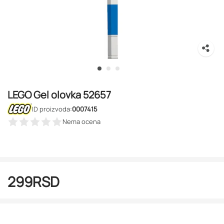
LEGO Gel olovka 52657
ID proizvoda:
0007415
Nema ocena
299
RSD