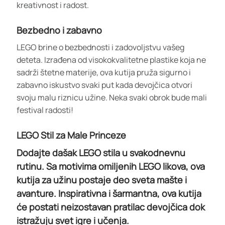
kreativnost i radost.
Bezbedno i zabavno
LEGO brine o bezbednosti i zadovoljstvu vašeg
deteta. Izrađena od visokokvalitetne plastike koja ne
sadrži štetne materije, ova kutija pruža sigurno i
zabavno iskustvo svaki put kada devojčica otvori
svoju malu riznicu užine. Neka svaki obrok bude mali
festival radosti!
LEGO Stil za Male Princeze
Dodajte dašak LEGO stila u svakodnevnu
rutinu. Sa motivima omiljenih LEGO likova, ova
kutija za užinu postaje deo sveta mašte i
avanture. Inspirativna i šarmantna, ova kutija
će postati neizostavan pratilac devojčica dok
istražuju svet igre i učenja.