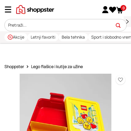
0
Akcije
Letnji favoriti
Bela tehnika
Sport i slobodno vre
Shoppster
Lego flašice i kutije za užine