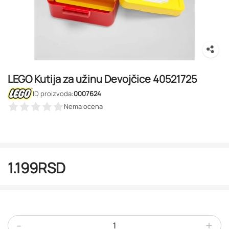
LEGO Kutija za užinu Devojčice 40521725
ID proizvoda:
0007624
Nema ocena
1.199
RSD
-
+