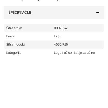
SPECIFIKACIJE
Šifra artikla
0007624
Brend
Lego
Šifra modela
40521725
Kategorija
Lego flašice i kutije za užine