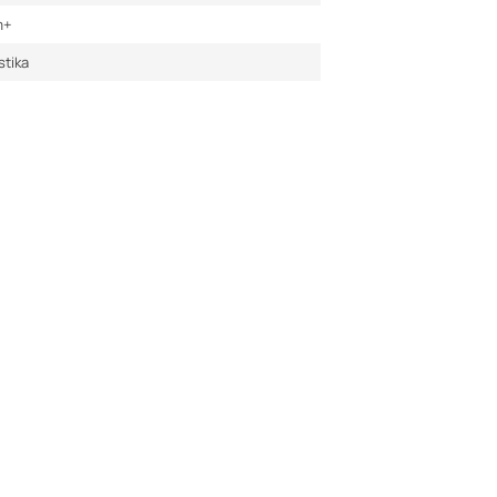
m+
stika