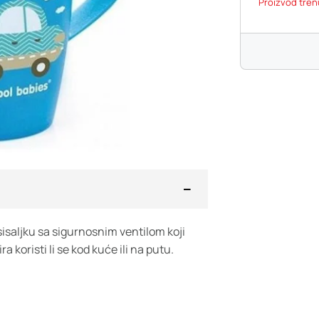
Proizvod tren
 sisaljku sa sigurnosnim ventilom koji
koristi li se kod kuće ili na putu.