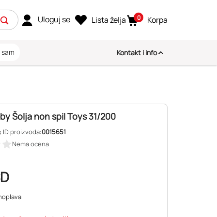
0
Uloguj se
Lista želja
Korpa
i sam
Kontakt i info
y Šolja non spil Toys 31/200
s
ID proizvoda:
0015651
Nema ocena
SD
noplava