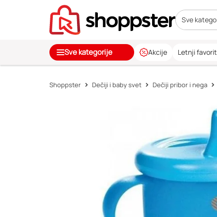
Sve kategor
Sve kategorije
Akcije
Letnji favorit
Shoppster
Dečiji i baby svet
Dečiji pribor i nega