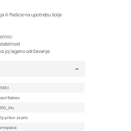
a ili flašice na upotrebu šolje
ećnici
stabilnost
a joj lagano održavanje
15651
npol Babies
/200_blu
iji pribor za jelo
urnoplava