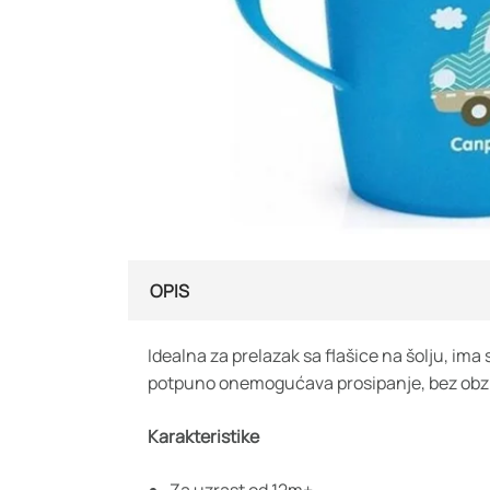
OPIS
Idealna za prelazak sa flašice na šolju, ima
potpuno onemogućava prosipanje, bez obzira 
Karakteristike