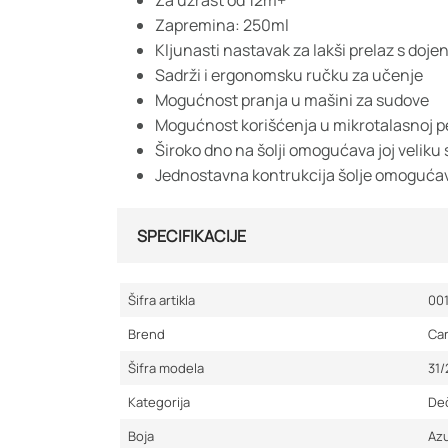
Za uzrast od 12m+
Zapremina: 250ml
Kljunasti nastavak za lakši prelaz s dojenj
Sadrži i ergonomsku ručku za učenje
Mogućnost pranja u mašini za sudove
Mogućnost korišćenja u mikrotalasnoj p
Široko dno na šolji omogućava joj veliku 
Jednostavna kontrukcija šolje omogućav
SPECIFIKACIJE
Šifra artikla
00
Brend
Ca
Šifra modela
31
Kategorija
Deč
Boja
Az