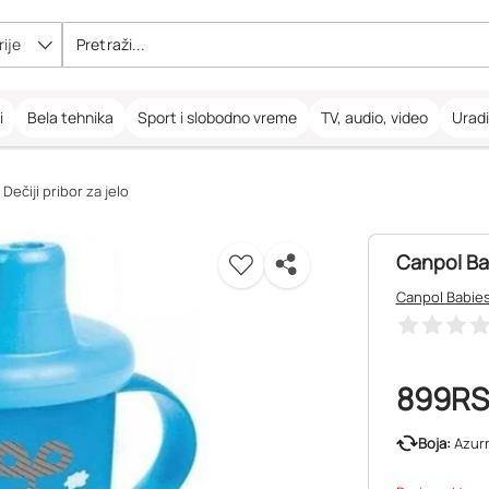
ije
i
Bela tehnika
Sport i slobodno vreme
TV, audio, video
Urad
Dečiji pribor za jelo
Canpol Bab
Canpol Babie
899
R
Boja:
Azur