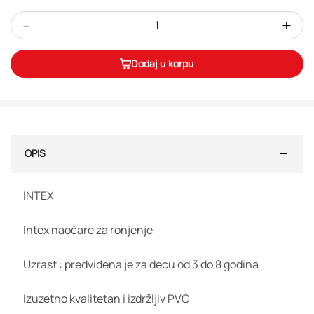
-
+
Dodaj u korpu
OPIS
INTEX
Intex naočare za ronjenje
Uzrast : predviđena je za decu od 3 do 8 godina
Izuzetno kvalitetan i izdržljiv PVC