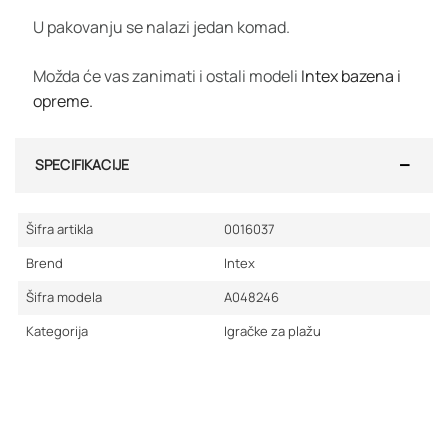
U pakovanju se nalazi jedan komad.
Možda će vas zanimati i ostali modeli
Intex bazena i
opreme.
SPECIFIKACIJE
Šifra artikla
0016037
Brend
Intex
Šifra modela
A048246
Kategorija
Igračke za plažu