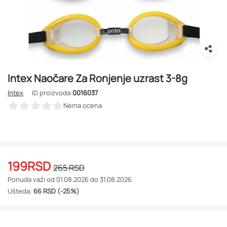
Intex Naočare Za Ronjenje uzrast 3-8g
Intex
ID proizvoda:
0016037
Nema ocena
199
RSD
265
RSD
Ponuda važi od 01.08.2026 do 31.08.2026
Ušteda:
66 RSD (-25%)