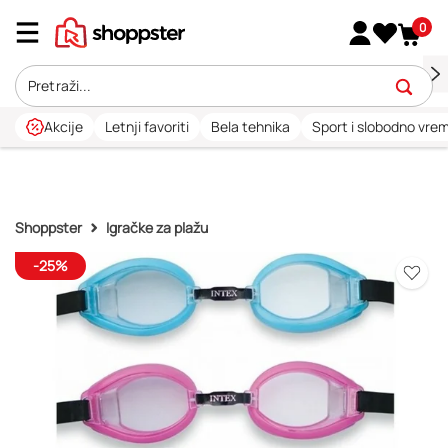
0
Akcije
Letnji favoriti
Bela tehnika
Sport i slobodno vre
Shoppster
Igračke za plažu
-25%