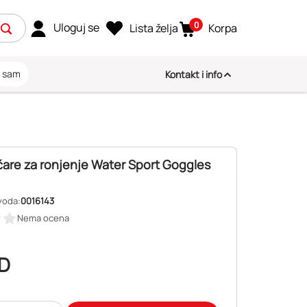
0
Uloguj se
Lista želja
Korpa
i sam
Kontakt i info
čare za ronjenje Water Sport Goggles
voda:
0016143
Nema ocena
D