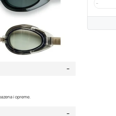
-
bazena i opreme.