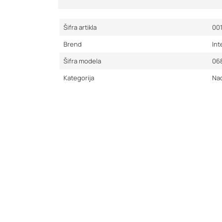
Šifra artikla
00
Brend
Int
Šifra modela
06
Kategorija
Nao