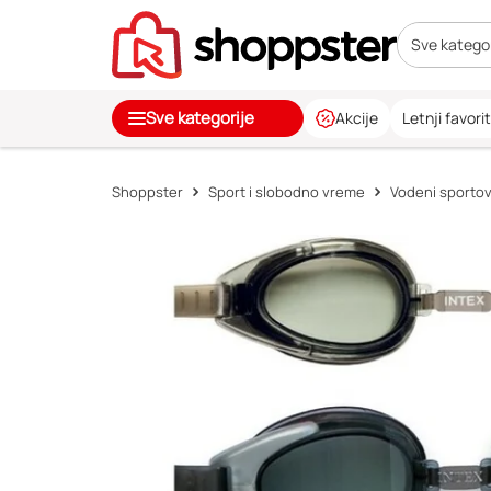
Sve kategor
Sve kategorije
Akcije
Letnji favorit
Shoppster
Sport i slobodno vreme
Vodeni sportov