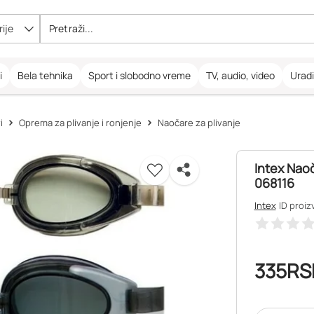
ije
i
Bela tehnika
Sport i slobodno vreme
TV, audio, video
Urad
i
Oprema za plivanje i ronjenje
Naočare za plivanje
Intex Nao
068116
Intex
ID proiz
335
RS