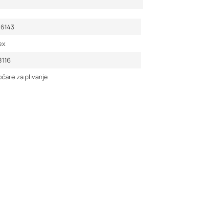
16143
ex
8116
čare za plivanje