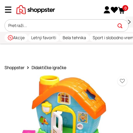
0
Akcije
Letnji favoriti
Bela tehnika
Sport i slobodno vre
Shoppster
Didaktičke igračke