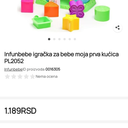
Infunbebe igračka za bebe moja prva kućica
PL2052
Infunbebe
ID proizvoda:
0016305
Nema ocena
1.189
RSD