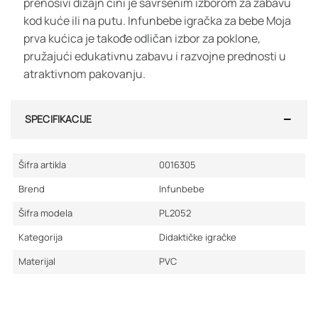
prenosivi dizajn čini je savršenim izborom za zabavu
kod kuće ili na putu. Infunbebe igračka za bebe Moja
prva kućica je takođe odličan izbor za poklone,
pružajući edukativnu zabavu i razvojne prednosti u
atraktivnom pakovanju.
SPECIFIKACIJE
Šifra artikla
0016305
Brend
Infunbebe
Šifra modela
PL2052
Kategorija
Didaktičke igračke
Materijal
PVC