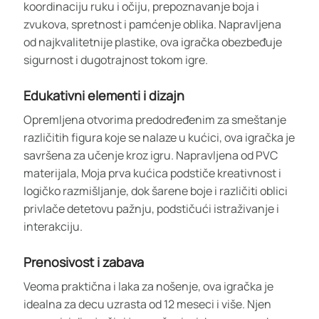
koordinaciju ruku i očiju, prepoznavanje boja i
zvukova, spretnost i pamćenje oblika. Napravljena
od najkvalitetnije plastike, ova igračka obezbeđuje
sigurnost i dugotrajnost tokom igre.
Edukativni elementi i dizajn
Opremljena otvorima predodređenim za smeštanje
različitih figura koje se nalaze u kućici, ova igračka je
savršena za učenje kroz igru. Napravljena od PVC
materijala, Moja prva kućica podstiče kreativnost i
logičko razmišljanje, dok šarene boje i različiti oblici
privlače detetovu pažnju, podstičući istraživanje i
interakciju.
Prenosivost i zabava
Veoma praktična i laka za nošenje, ova igračka je
idealna za decu uzrasta od 12 meseci i više. Njen