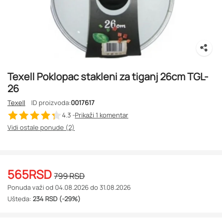
Texell Poklopac stakleni za tiganj 26cm TGL-
26
Texell
ID proizvoda:
0017617
4.3 -
Prikaži 1
komentar
Vidi ostale ponude (2)
565
RSD
799
RSD
Ponuda važi od 04.08.2026 do 31.08.2026
Ušteda:
234 RSD (-29%)