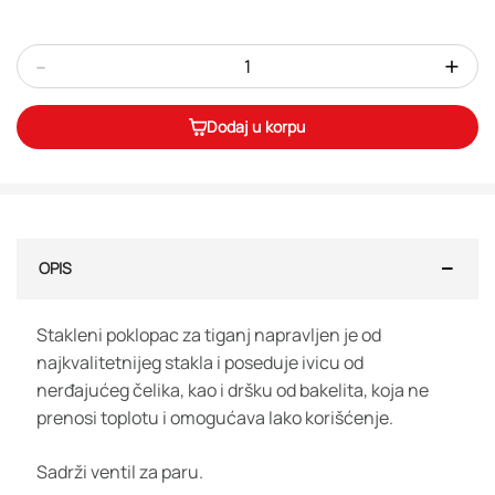
-
+
Dodaj u korpu
OPIS
Stakleni poklopac za tiganj napravljen je od
najkvalitetnijeg stakla i poseduje ivicu od
nerđajućeg čelika, kao i dršku od bakelita, koja ne
prenosi toplotu i omogućava lako korišćenje.
Sadrži ventil za paru.