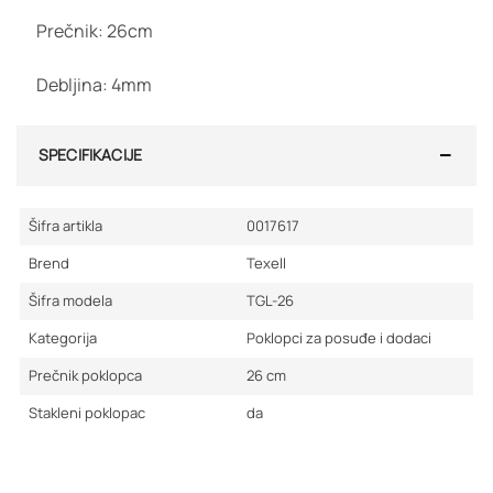
Prečnik: 26cm
Debljina: 4mm
SPECIFIKACIJE
Šifra artikla
0017617
Brend
Texell
Šifra modela
TGL-26
Kategorija
Poklopci za posuđe i dodaci
Prečnik poklopca
26
cm
Stakleni poklopac
da