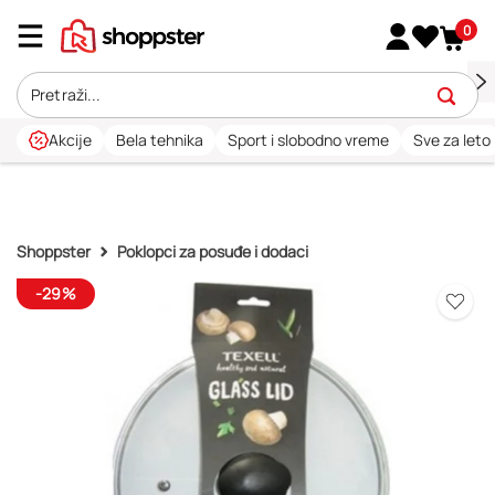
0
Akcije
Bela tehnika
Sport i slobodno vreme
Sve za leto
Shoppster
Poklopci za posuđe i dodaci
-29%