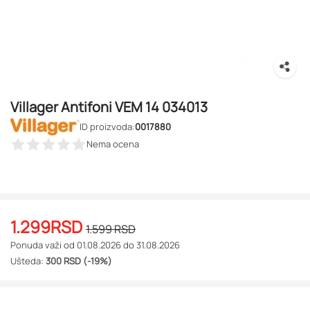
Villager Antifoni VEM 14 034013
ID proizvoda:
0017880
Nema ocena
1.299
RSD
1.599
RSD
Ponuda važi od 01.08.2026 do 31.08.2026
Ušteda:
300 RSD (-19%)