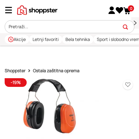
0
Akcije
Letnji favoriti
Bela tehnika
Sport i slobodno vre
Shoppster
Ostala zaštitna oprema
-19%