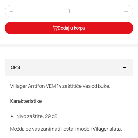
-
+
Dodaj u korpu
OPIS
Villager Antifon VEM 14 zaštitiće Vas od buke.
Karakteristike
Nivo zaštite: 29 dB
Možda će vas zanimati i ostali modeli
Vilager alata.