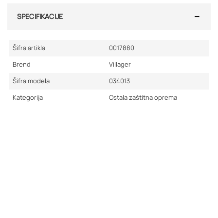
SPECIFIKACIJE
Šifra artikla
0017880
Brend
Villager
Šifra modela
034013
Kategorija
Ostala zaštitna oprema