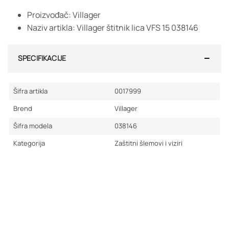
Proizvođač: Villager
Naziv artikla: Villager štitnik lica VFS 15 038146
SPECIFIKACIJE
Šifra artikla
0017999
Brend
Villager
Šifra modela
038146
Kategorija
Zaštitni šlemovi i viziri