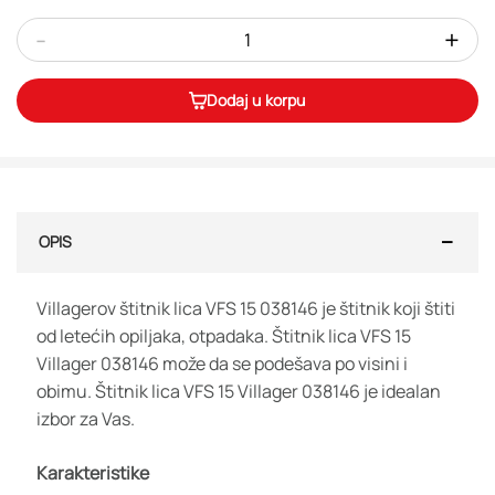
-
+
Dodaj u korpu
OPIS
Villagerov štitnik lica VFS 15 038146 je štitnik koji štiti
od letećih opiljaka, otpadaka. Štitnik lica VFS 15
Villager 038146 može da se podešava po visini i
obimu. Štitnik lica VFS 15 Villager 038146 je idealan
izbor za Vas.
Karakteristike