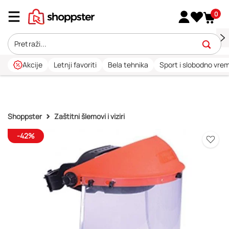
0
Akcije
Letnji favoriti
Bela tehnika
Sport i slobodno vre
Shoppster
Zaštitni šlemovi i viziri
-42%