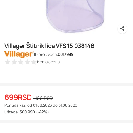
Villager Štitnik lica VFS 15 038146
ID proizvoda:
0017999
Nema ocena
699
RSD
1.199
RSD
Ponuda važi od 01.08.2026 do 31.08.2026
Ušteda:
500 RSD (-42%)