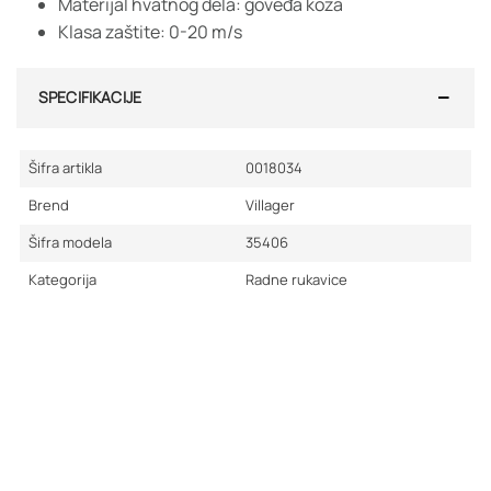
Materijal hvatnog dela: goveđa koža
Klasa zaštite: 0-20 m/s
SPECIFIKACIJE
Šifra artikla
0018034
Brend
Villager
Šifra modela
35406
Kategorija
Radne rukavice