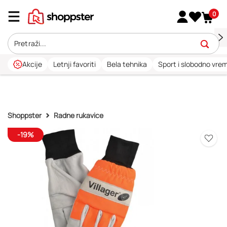
0
Akcije
Letnji favoriti
Bela tehnika
Sport i slobodno vre
Shoppster
Radne rukavice
-19%