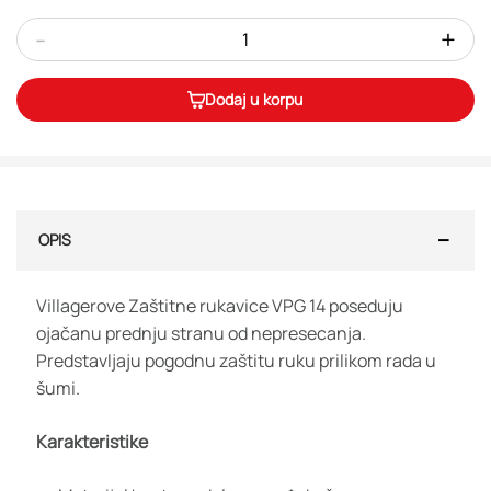
-
+
Dodaj u korpu
OPIS
Villagerove Zaštitne rukavice VPG 14 poseduju
ojačanu prednju stranu od nepresecanja.
Predstavljaju pogodnu zaštitu ruku prilikom rada u
šumi.
Karakteristike