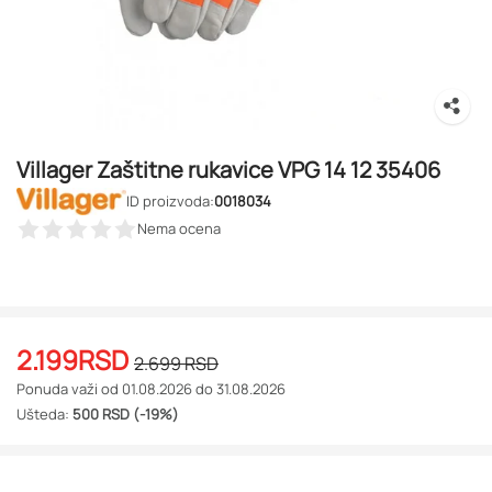
Villager Zaštitne rukavice VPG 14 12 35406
ID proizvoda:
0018034
Nema ocena
2.199
RSD
2.699
RSD
Ponuda važi od 01.08.2026 do 31.08.2026
Ušteda:
500 RSD (-19%)