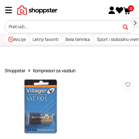
0
Akcije
Letnji favoriti
Bela tehnika
Sport i slobodno vre
Shoppster
Kompresori za vazduh