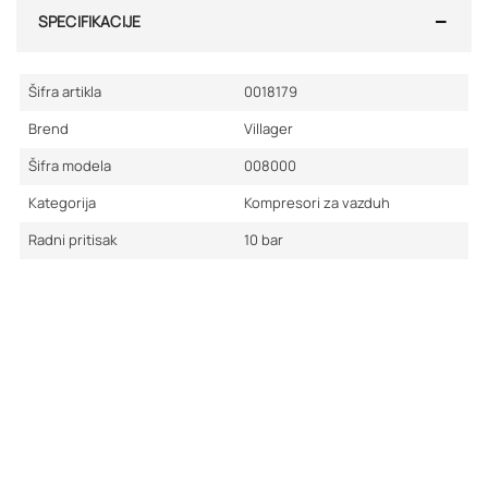
SPECIFIKACIJE
Šifra artikla
0018179
Brend
Villager
Šifra modela
008000
Kategorija
Kompresori za vazduh
Radni pritisak
10
bar