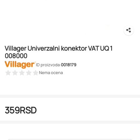
Villager Univerzalni konektor VAT UQ 1
008000
ID proizvoda:
0018179
Nema ocena
359
RSD