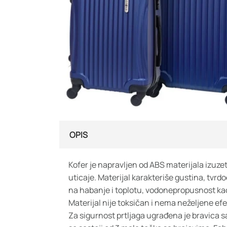
OPIS
Kofer je napravljen od ABS materijala izuzet
uticaje. Materijal karakteriše gustina, tvrd
na habanje i toplotu, vodonepropusnost kao
Materijal nije toksičan i nema neželjene efe
Za sigurnost prtljaga ugrađena je bravica 