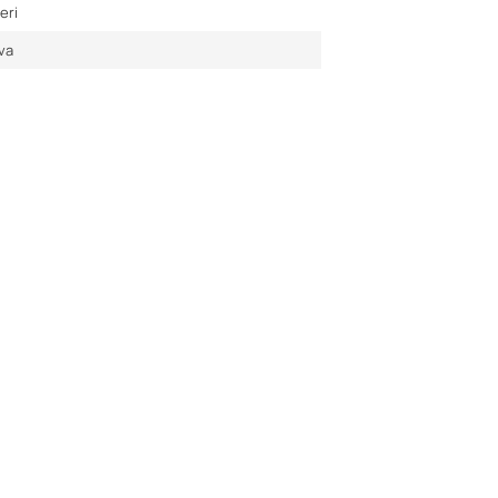
eri
va