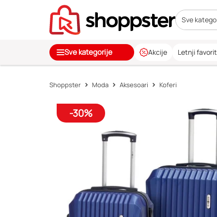
Sve kategor
Sve kategorije
Akcije
Letnji favorit
Shoppster
Moda
Aksesoari
Koferi
-30%