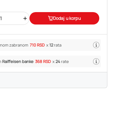
+
Dodaj u korpu
ivnom zabranom
710 RSD
x
12
rata
m
Raiffeisen banke
368 RSD
x
24
rate