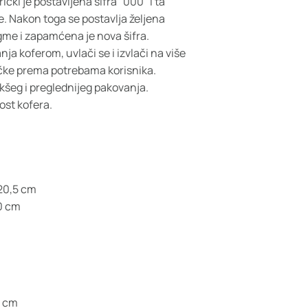
ički je postavljena šifra "000" i ta
. Nakon toga se postavlja željena
gme i zapamćena je nova šifra.
a koferom, uvlači se i izvlači na više
ručke prema potrebama korisnika.
kšeg i preglednijeg pakovanja.
ost kofera.
 20,5 cm
0 cm
4 cm