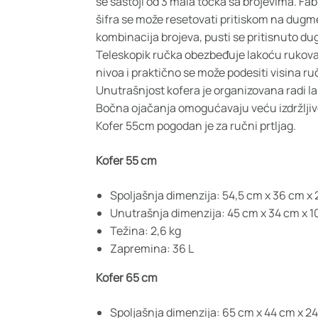
se sastoji od 3 mala točka sa brojevima. Fabr
šifra se može resetovati pritiskom na dugme
kombinacija brojeva, pusti se pritisnuto du
Teleskopik ručka obezbeđuje lakoću rukovanj
nivoa i praktično se može podesiti visina 
Unutrašnjost kofera je organizovana radi la
Bočna ojačanja omogućavaju veću izdržljiv
Kofer 55cm pogodan je za ručni prtljag.
Kofer 55 cm
Spoljašnja dimenzija: 54,5 cm x 36 cm x
Unutrašnja dimenzija: 45 cm x 34 cm x 1
Težina: 2,6 kg
Zapremina: 36 L
Kofer 65 cm
Spoljašnja dimenzija: 65 cm x 44 cm x 2