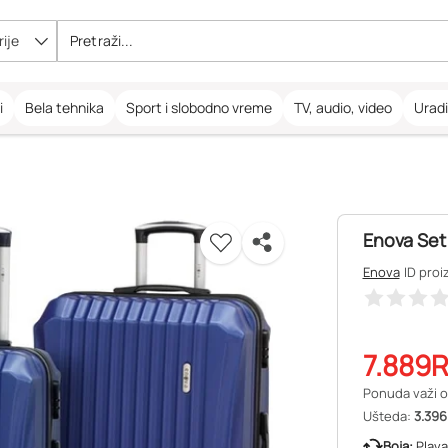
ije
i
Bela tehnika
Sport i slobodno vreme
TV, audio, video
Urad
Enova Set 
Enova
ID proi
7.889
Ponuda važi o
Ušteda:
3.396
Boja:
Plava