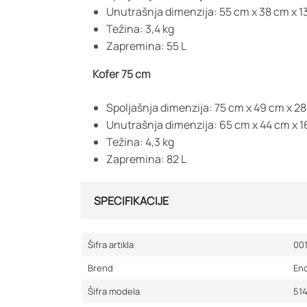
Unutrašnja dimenzija: 55 cm x 38 cm x 1
Težina: 3,4 kg
Zapremina: 55 L
Kofer 75 cm
Spoljašnja dimenzija: 75 cm x 49 cm x 2
Unutrašnja dimenzija: 65 cm x 44 cm x 
Težina: 4,3 kg
Zapremina: 82 L
SPECIFIKACIJE
Šifra artikla
00
Brend
En
Šifra modela
51