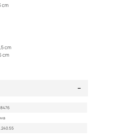
3 cm
8,5 cm
16 cm
18476
ova
4.240.55