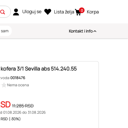
0
Uloguj se
Lista želja
Korpa
i sam
Kontakt i info
kofera 3/1 Sevilla abs 514.240.55
zvoda:
0018476
Nema ocena
RSD
11.285
RSD
d 01.08.2026 do 31.08.2026
 RSD (-30%)