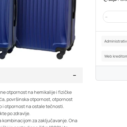
-
Administrat
Web kredito
ne otpornost na hemikalije i fizičke
oća, površinska otpornost, otpornost
 i otpornost na ostale tečnosti.
kte po zdravlje.
sa kombinacijom za zaključavanje. Ona