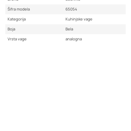
Šifra modela
65054
Kategorija
Kuhinjske vage
Boja
Bela
Vrsta vage
analogna