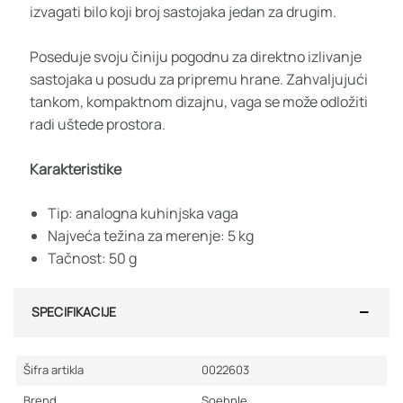
izvagati bilo koji broj sastojaka jedan za drugim.
Poseduje svoju činiju pogodnu za direktno izlivanje
sastojaka u posudu za pripremu hrane. Zahvaljujući
tankom, kompaktnom dizajnu, vaga se može odložiti
radi uštede prostora.
Karakteristike
Tip: analogna kuhinjska vaga
Najveća težina za merenje: 5 kg
Tačnost: 50 g
SPECIFIKACIJE
Šifra artikla
0022603
Brend
Soehnle