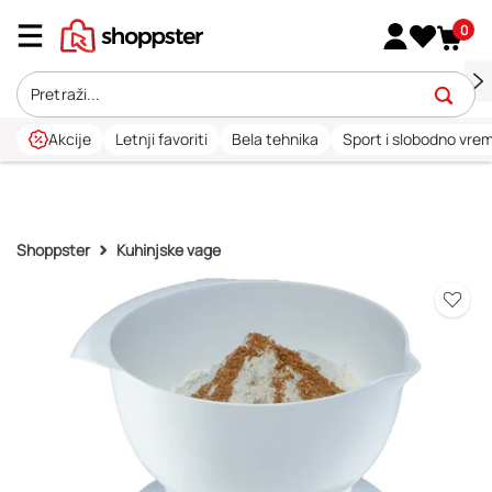
0
Akcije
Letnji favoriti
Bela tehnika
Sport i slobodno vre
Shoppster
Kuhinjske vage