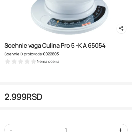
Soehnle vaga Culina Pro 5 -K A 65054
Soehnle
ID proizvoda:
0022603
Nema ocena
2.999
RSD
-
+