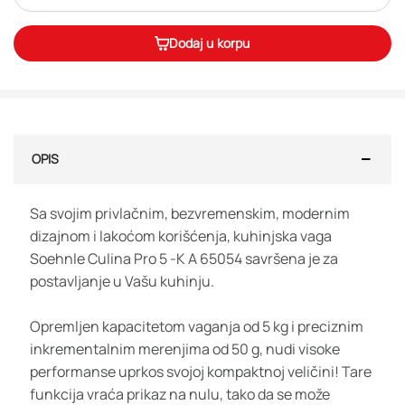
Dodaj u korpu
OPIS
Sa svojim privlačnim, bezvremenskim, modernim
dizajnom i lakoćom korišćenja, kuhinjska vaga
Soehnle Culina Pro 5 -K A 65054 savršena je za
postavljanje u Vašu kuhinju.
Opremljen kapacitetom vaganja od 5 kg i preciznim
inkrementalnim merenjima od 50 g, nudi visoke
performanse uprkos svojoj kompaktnoj veličini! Tare
funkcija vraća prikaz na nulu, tako da se može