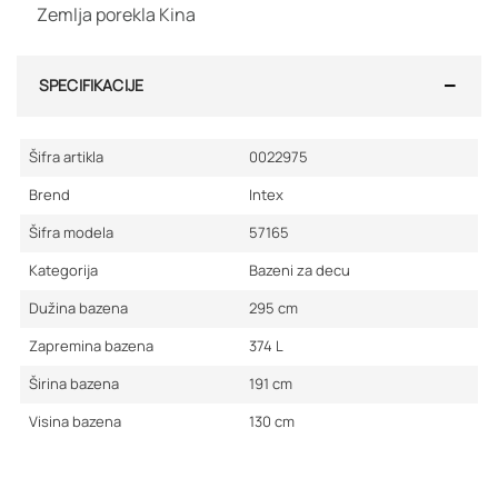
Zemlja porekla Kina
SPECIFIKACIJE
Šifra artikla
0022975
Brend
Intex
Šifra modela
57165
Kategorija
Bazeni za decu
Dužina bazena
295
cm
Zapremina bazena
374
L
Širina bazena
191
cm
Visina bazena
130
cm