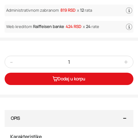
Administrativnom zabranom
819 RSD
x
12
rata
Web kreditom
Raiffeisen banke
424 RSD
x
24
rate
-
+
Dodaj u korpu
OPIS
Karakteristike