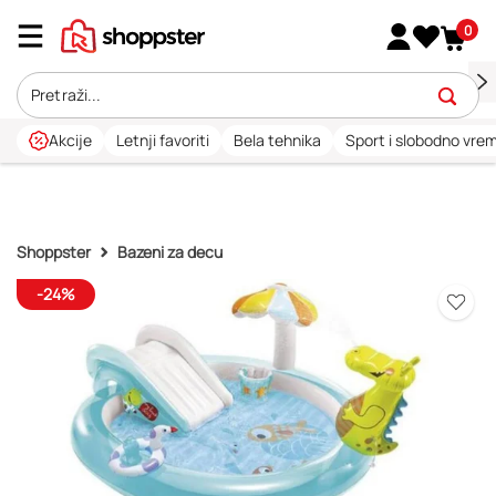
0
Akcije
Letnji favoriti
Bela tehnika
Sport i slobodno vre
Shoppster
Bazeni za decu
-24%