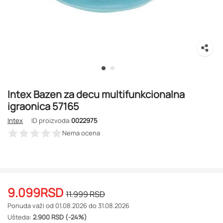
Intex Bazen za decu multifunkcionalna
igraonica 57165
Intex
ID proizvoda:
0022975
Nema ocena
9.099
RSD
11.999
RSD
Ponuda važi od 01.08.2026 do 31.08.2026
Ušteda:
2.900 RSD (-24%)