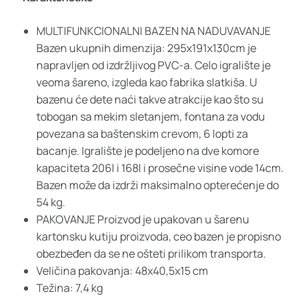
MULTIFUNKCIONALNI BAZEN NA NADUVAVANJE
Bazen ukupnih dimenzija: 295x191x130cm je
napravljen od izdržljivog PVC-a. Celo igralište je
veoma šareno, izgleda kao fabrika slatkiša. U
bazenu će dete naći takve atrakcije kao što su
tobogan sa mekim sletanjem, fontana za vodu
povezana sa baštenskim crevom, 6 lopti za
bacanje. Igralište je podeljeno na dve komore
kapaciteta 206l i 168l i prosečne visine vode 14cm.
Bazen može da izdrži maksimalno opterećenje do
54 kg.
PAKOVANJE Proizvod je upakovan u šarenu
kartonsku kutiju proizvoda, ceo bazen je propisno
obezbeđen da se ne ošteti prilikom transporta.
Veličina pakovanja: 48x40,5x15 cm
Težina: 7,4 kg