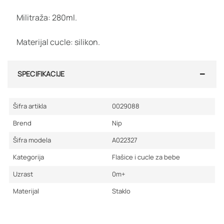
Militraža: 280ml.
Materijal cucle: silikon.
SPECIFIKACIJE
Šifra artikla
0029088
Brend
Nip
Šifra modela
A022327
Kategorija
Flašice i cucle za bebe
Uzrast
0m+
Materijal
Staklo