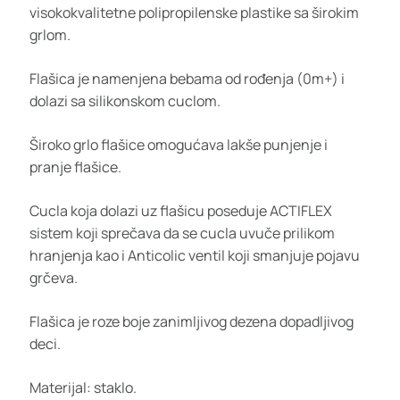
visokokvalitetne polipropilenske plastike sa širokim
grlom.
Flašica je namenjena bebama od rođenja (0m+) i
dolazi sa silikonskom cuclom.
Široko grlo flašice omogućava lakše punjenje i
pranje flašice.
Cucla koja dolazi uz flašicu poseduje ACTIFLEX
sistem koji sprečava da se cucla uvuče prilikom
hranjenja kao i Anticolic ventil koji smanjuje pojavu
grčeva.
Flašica je roze boje zanimljivog dezena dopadljivog
deci.
Materijal: staklo.