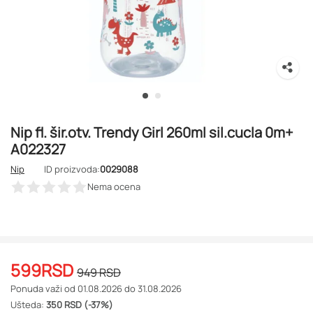
Nip fl. šir.otv. Trendy Girl 260ml sil.cucla 0m+
A022327
Nip
ID proizvoda:
0029088
Nema ocena
599
RSD
949
RSD
Ponuda važi od 01.08.2026 do 31.08.2026
Ušteda:
350 RSD (-37%)