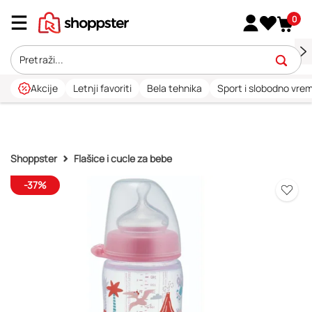
0
Akcije
Letnji favoriti
Bela tehnika
Sport i slobodno vre
Shoppster
Flašice i cucle za bebe
-37%