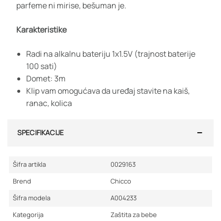
parfeme ni mirise, bešuman je.
Karakteristike
Radi na alkalnu bateriju 1x1.5V (trajnost baterije
100 sati)
Domet: 3m
Klip vam omogućava da uređaj stavite na kaiš,
ranac, kolica
SPECIFIKACIJE
Šifra artikla
0029163
Brend
Chicco
Šifra modela
A004233
Kategorija
Zaštita za bebe