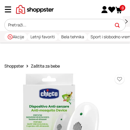
0
Akcije
Letnji favoriti
Bela tehnika
Sport i slobodno vre
Shoppster
Zaštita za bebe