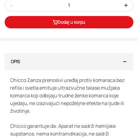
-
+
Dodaj u korpu
OPIS
Chicco Zanza prenosivi uređaj protiv komaraca bez
refila i svetla emituje ultrazvučne talase mužjaka
komarca koji odbijaju trudne ženke komarca koje
ujedaju, ne izazivajući nepoželjne efekte na ljude ili
životinje.
Chicco garantuje da: Aparat ne sadrži hemijske
supstance, nema kontraindikacija, ne sadrži