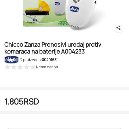
Chicco Zanza Prenosivi uređaj protiv
komaraca na baterije A004233
ID proizvoda:
0029163
Nema ocena
1.805
RSD