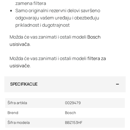
zamena filtera
Samo originalni rezervni delovi savršeno
odgovaraju vašem uređaju i obezbeđuju
prikladnost i dugotrajnost
Možda će vas zanimati i ostali modeli
Bosch
usisivača
.
Možda će vas zanimati i ostali modeli
filtera za
usisivače
.
SPECIFIKACIJE
Šifra artikla
0029479
Brend
Bosch
Šifra modela
BBZ153HF