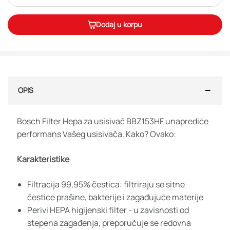
Dodaj u korpu
OPIS
Bosch Filter Hepa za usisivač BBZ153HF unaprediće
performans Vašeg usisivača. Kako? Ovako:
Karakteristike
Filtracija 99,95% čestica: filtriraju se sitne
čestice prašine, bakterije i zagađujuće materije
Perivi HEPA higijenski filter - u zavisnosti od
stepena zagađenja, preporučuje se redovna