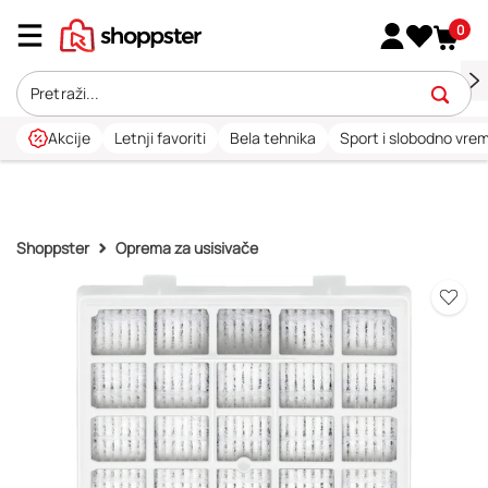
0
Akcije
Letnji favoriti
Bela tehnika
Sport i slobodno vre
Shoppster
Oprema za usisivače