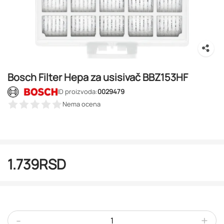
Bosch Filter Hepa za usisivač BBZ153HF
ID proizvoda:
0029479
Nema ocena
1.739
RSD
-
+