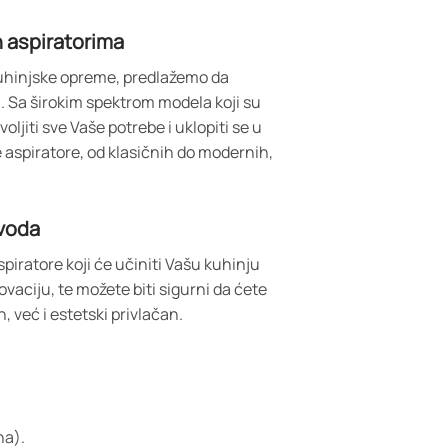
 aspiratorima
kuhinjske opreme, predlažemo da
. Sa širokim spektrom modela koji su
jiti sve Vaše potrebe i uklopiti se u
 aspiratore, od klasičnih do modernih,
zvoda
spiratore koji će učiniti Vašu kuhinju
novaciju, te možete biti sigurni da ćete
, već i estetski privlačan.
ha).