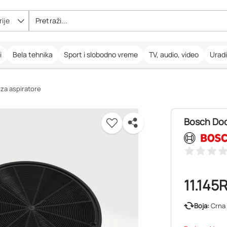
ije
i
Bela tehnika
Sport i slobodno vreme
TV, audio, video
Urad
i za aspiratore
Bosch Dod
11.145
Boja:
Crna