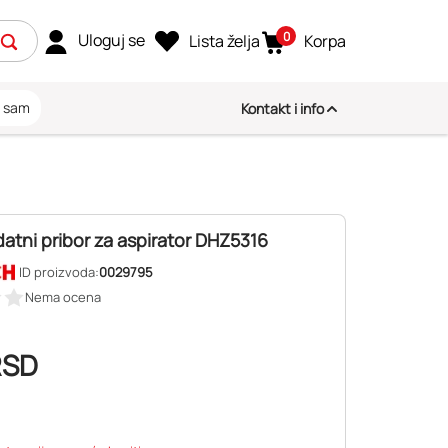
0
Uloguj se
Lista želja
Korpa
i sam
Kontakt i info
atni pribor za aspirator DHZ5316
ID proizvoda:
0029795
Nema ocena
RSD