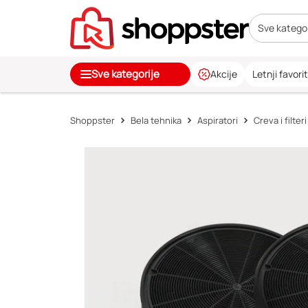
Sve kategor
Sve kategorije
Akcije
Letnji favorit
Shoppster
Bela tehnika
Aspiratori
Creva i filter