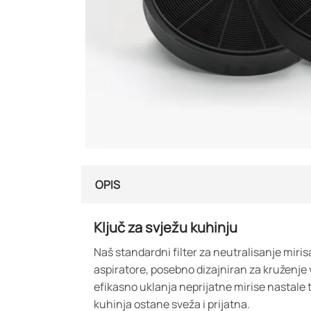
OPIS
Ključ za svježu kuhinju
Naš standardni filter za neutralisanje miris
aspiratore, posebno dizajniran za kruženje v
efikasno uklanja neprijatne mirise nastale
kuhinja ostane sveža i prijatna.