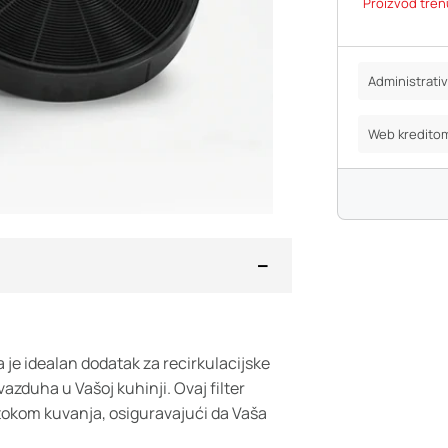
Proizvod tren
Administrat
Web kredito
a je idealan dodatak za recirkulacijske
azduha u Vašoj kuhinji. Ovaj filter
 tokom kuvanja, osiguravajući da Vaša