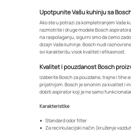
Upotpunite Vašu kuhinju sa Bosch
Ako ste u potrazi za kompletiranjem Vaše 
razmotrite i druge modele Bosch aspiratora
na raspolaganju, sigurni smo da ćemo zadovol
dizajn Vaše kuhinje. Bosch nudi raznovrsne
svi karakterišu visok kvalitet i efikasnost.
Kvalitet i pouzdanost Bosch proi
Izaberite Bosch za pouzdane, trajne i tihe a
prijatnijom. Bosch je sinonim za kvalitet i i
dobiti aspirator koji je ne samo funkcionalan
Karakteristike
Standard odor filter
Za recirkulacijski način (kruženje vazdu