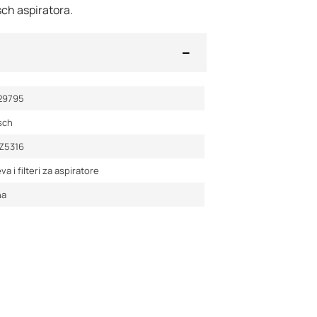
ch aspiratora.
29795
sch
Z5316
va i filteri za aspiratore
na