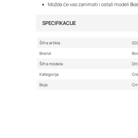
Možda će vas zanimati i ostali modeli
Bos
SPECIFIKACIJE
Šifra artikla
00
Brend
Bo
Šifra modela
DH
Kategorija
Cre
Boja
Cr