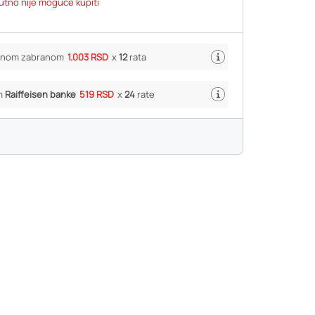
utno nije moguće kupiti
ivnom zabranom
1.003 RSD
x
12
rata
m
Raiffeisen banke
519 RSD
x
24
rate