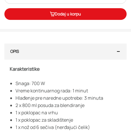
Dodaj u korpu
OPIS
Karakteristike
Snaga: 700 W
Vreme kontinuarnog rada: 1 minut
Hlađenje pre naredne upotrebe: 3 minuta
2 x 800 ml posuda za blendiranje
1 x poklopac na vrhu
1 x poklopac za skladištenje
1 x nož od 6 sečiva (nerđajući čelik)