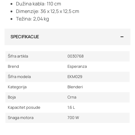
Dužina kabla: 110 cm
Dimenzije: 36 x 12,5 x 12,5 cm
Težina: 2,04 kg
SPECIFIKACIJE
Šifra artikla
0030768
Brend
Esperanza
Šifra modela
EKM029
Kategorija
Blenderi
Boja
Crna
Kapacitet posude
1.6
L
Snaga motora
700
W