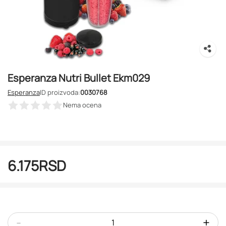
Esperanza Nutri Bullet Ekm029
Esperanza
ID proizvoda:
0030768
Nema ocena
6.175
RSD
-
+