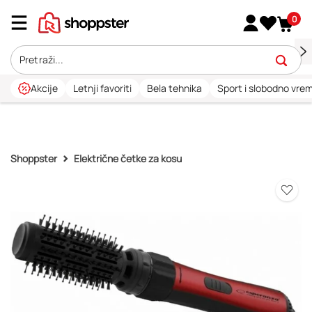
0
Akcije
Letnji favoriti
Bela tehnika
Sport i slobodno vre
Shoppster
Električne četke za kosu