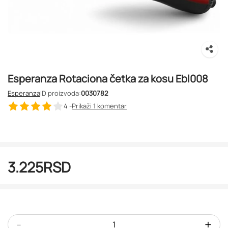
Esperanza Rotaciona četka za kosu Ebl008
Esperanza
ID proizvoda:
0030782
4 -
Prikaži 1
komentar
3.225
RSD
-
+