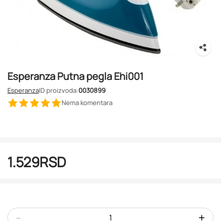
Esperanza Putna pegla Ehi001
Esperanza
ID proizvoda:
0030899
Nema komentara
1.529
RSD
-
+