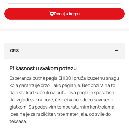
Dodaj u korpu
OPIS
Efikasnost u svakom potezu
Esperanza putna pegla EHI001 pruža izuzetnu snagu
koja garantuje brzo i lako peglanje. Bez obzira na to
da li ste kod kuće ili na putu, ova pegla je sposobna
da izgladi sve nabore, čineći vašu odeću savršeno
glatkom. Sa podesivim temperaturnim kontrolama,
idealna je za različite vrste materijala, od svile do
teksasa.