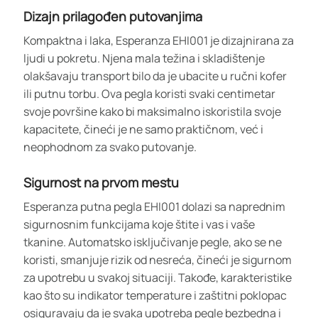
Dizajn prilagođen putovanjima
Kompaktna i laka, Esperanza EHI001 je dizajnirana za
ljudi u pokretu. Njena mala težina i skladištenje
olakšavaju transport bilo da je ubacite u ručni kofer
ili putnu torbu. Ova pegla koristi svaki centimetar
svoje površine kako bi maksimalno iskoristila svoje
kapacitete, čineći je ne samo praktičnom, već i
neophodnom za svako putovanje.
Sigurnost na prvom mestu
Esperanza putna pegla EHI001 dolazi sa naprednim
sigurnosnim funkcijama koje štite i vas i vaše
tkanine. Automatsko isključivanje pegle, ako se ne
koristi, smanjuje rizik od nesreća, čineći je sigurnom
za upotrebu u svakoj situaciji. Takođe, karakteristike
kao što su indikator temperature i zaštitni poklopac
osiguravaju da je svaka upotreba pegle bezbedna i