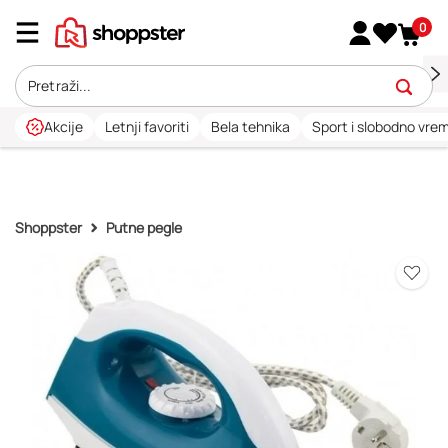
0
Akcije
Letnji favoriti
Bela tehnika
Sport i slobodno vre
Shoppster
Putne pegle