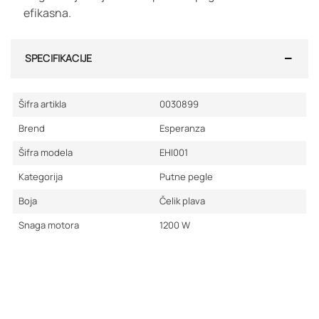
efikasna.
SPECIFIKACIJE
Šifra artikla
0030899
Brend
Esperanza
Šifra modela
EHI001
Kategorija
Putne pegle
Boja
Čelik plava
Snaga motora
1200
W