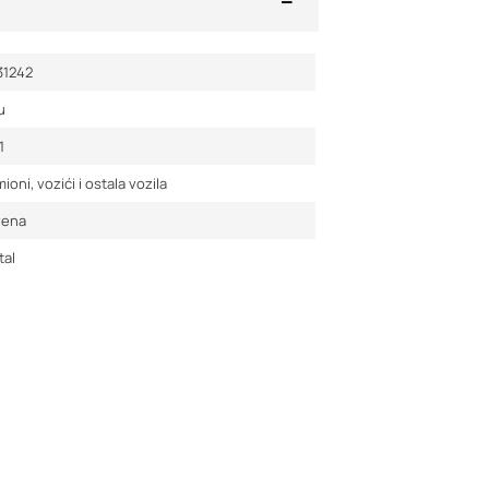
31242
u
1
ioni, vozići i ostala vozila
vena
tal