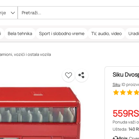
ije
i
Bela tehnika
Sport i slobodno vreme
TV, audio, video
Urad
amioni, vozići i ostala vozila
Siku Dvos
Siku
ID proizv
559
RS
Ponuda važi o
Ušteda:
140 R
Boja:
Crve