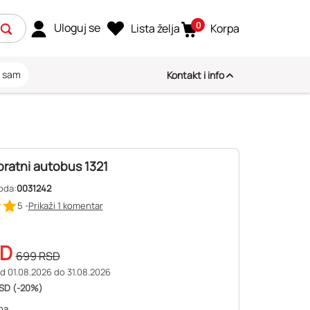
0
Uloguj se
Lista želja
Korpa
i sam
Kontakt i info
pratni autobus 1321
oda:
0031242
5 -
Prikaži 1
komentar
D
699
RSD
d 01.08.2026 do 31.08.2026
SD (-20%)
na