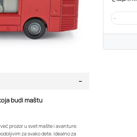
-
koja budi maštu
već prozor u svet mašte i avanture.
eodoljivim za svako dete. Idealno za