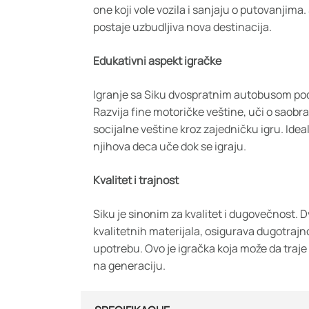
one koji vole vozila i sanjaju o putovanjim
postaje uzbudljiva nova destinacija.
Edukativni aspekt igračke
Igranje sa Siku dvospratnim autobusom pod
Razvija fine motoričke veštine, uči o saobr
socijalne veštine kroz zajedničku igru. Ideal
njihova deca uče dok se igraju.
Kvalitet i trajnost
Siku je sinonim za kvalitet i dugovečnost. 
kvalitetnih materijala, osigurava dugotraj
upotrebu. Ovo je igračka koja može da traje
na generaciju.