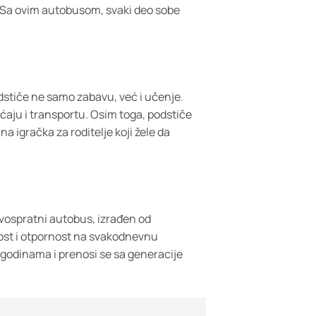
a. Sa ovim autobusom, svaki deo sobe
stiče ne samo zabavu, već i učenje.
aćaju i transportu. Osim toga, podstiče
na igračka za roditelje koji žele da
Dvospratni autobus, izrađen od
nost i otpornost na svakodnevnu
 godinama i prenosi se sa generacije