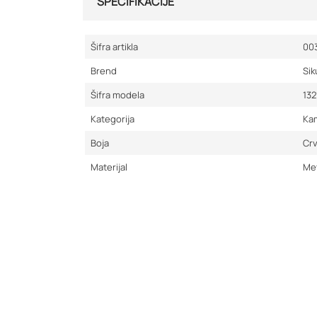
SPECIFIKACIJE
Šifra artikla
00
Brend
Sik
Šifra modela
132
Kategorija
Kam
Boja
Cr
Materijal
Me