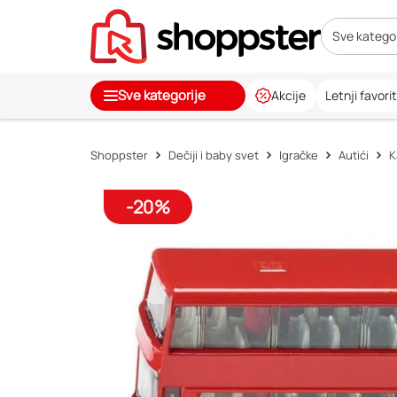
Sve kategor
Sve kategorije
Akcije
Letnji favorit
Shoppster
Dečiji i baby svet
Igračke
Autići
K
-20%