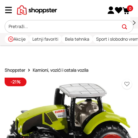
0
Akcije
Letnji favoriti
Bela tehnika
Sport i slobodno vre
Shoppster
Kamioni, vozići i ostala vozila
-21%