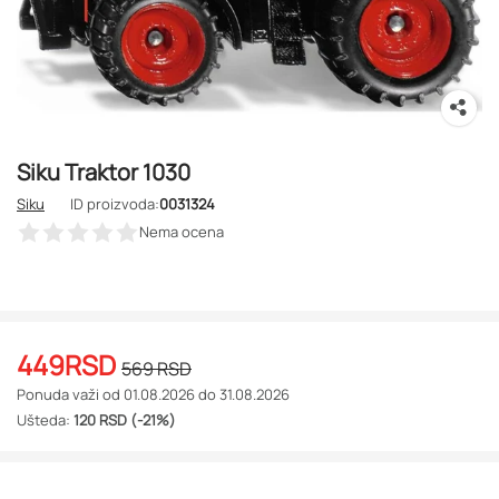
Siku Traktor 1030
Siku
ID proizvoda:
0031324
Nema ocena
449
RSD
569
RSD
Ponuda važi od 01.08.2026 do 31.08.2026
Ušteda:
120 RSD (-21%)