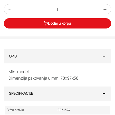
-
+
Dodaj u korpu
OPIS
Mini model
Dimenzija pakovanja u mm: 78x97x38
SPECIFIKACIJE
Šifra artikla
0031324