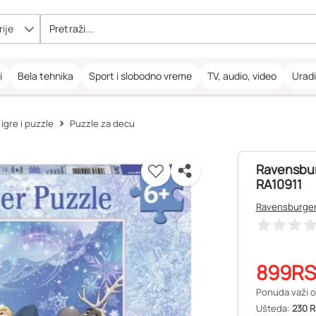
ije
i
Bela tehnika
Sport i slobodno vreme
TV, audio, video
Urad
igre i puzzle
Puzzle za decu
Ravensburg
RA10911
Ravensburge
899
R
Ponuda važi o
Ušteda:
230 