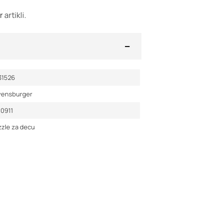
er
artikli.
31526
vensburger
10911
zle za decu