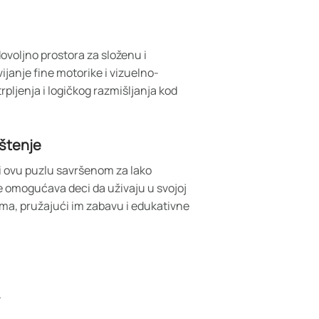
ovoljno prostora za složenu i
vijanje fine motorike i vizuelno-
rpljenja i logičkog razmišljanja kod
ištenje
ni ovu puzlu savršenom za lako
e omogućava deci da uživaju u svojoj
jima, pružajući im zabavu i edukativne
.