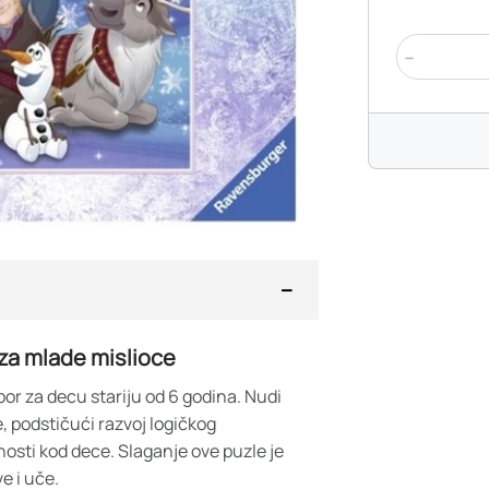
-
 za mlade mislioce
bor za decu stariju od 6 godina. Nudi
, podstičući razvoj logičkog
nosti kod dece. Slaganje ove puzle je
e i uče.