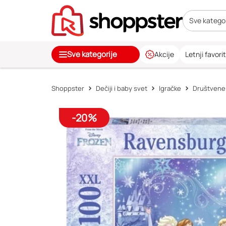
Sve kategor
Sve kategorije
Akcije
Letnji favorit
Shoppster
Dečiji i baby svet
Igračke
Društvene 
-20%