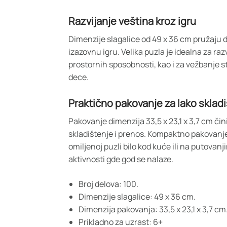
Razvijanje veština kroz igru
Dimenzije slagalice od 49 x 36 cm pružaju d
izazovnu igru. Velika puzla je idealna za raz
prostornih sposobnosti, kao i za vežbanje st
dece.
Praktično pakovanje za lako sklad
Pakovanje dimenzija 33,5 x 23,1 x 3,7 cm či
skladištenje i prenos. Kompaktno pakovanj
omiljenoj puzli bilo kod kuće ili na putovan
aktivnosti gde god se nalaze.
Broj delova: 100.
Dimenzije slagalice: 49 x 36 cm.
Dimenzija pakovanja: 33,5 x 23,1 x 3,7 cm
Prikladno za uzrast: 6+