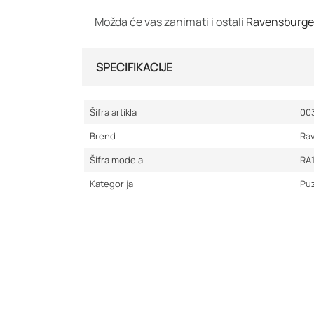
Možda će vas zanimati i ostali
Ravensburg
SPECIFIKACIJE
Šifra artikla
00
Brend
Ra
Šifra modela
RA
Kategorija
Puz