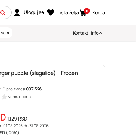
0
Uloguj se
Lista želja
Korpa
i sam
Kontakt i info
er puzzle (slagalice) - Frozen
r
ID proizvoda:
0031526
Nema ocena
SD
1.129
RSD
d 01.08.2026 do 31.08.2026
RSD (-20%)