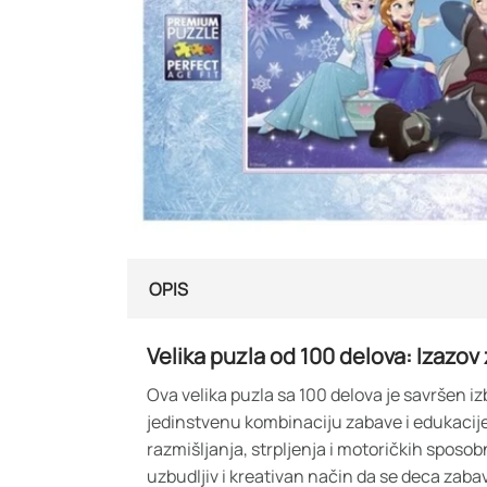
OPIS
Velika puzla od 100 delova: Izazov
Ova velika puzla sa 100 delova je savršen iz
jedinstvenu kombinaciju zabave i edukacije
razmišljanja, strpljenja i motoričkih sposob
uzbudljiv i kreativan način da se deca zabav